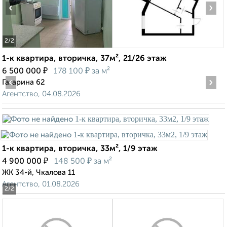
‹
›
2
/2
1-к квартира, вторичка, 37м², 21/26 этаж
₽
₽
6 500 000
178 100
за м²
‹
›
Гагарина 62
Агентство, 04.08.2026
1-к квартира, вторичка, 33м², 1/9 этаж
₽
₽
4 900 000
148 500
за м²
ЖК 34-й, Чкалова 11
Агентство, 01.08.2026
2
/2