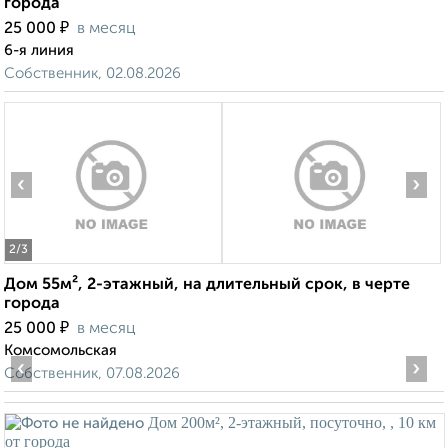
города
₽
25 000
в месяц
6-я линия
Собственник, 02.08.2026
‹
›
2
/3
Дом 55м², 2-этажный, на длительный срок, в черте
города
₽
25 000
в месяц
Комсомольская
‹
›
Собственник, 07.08.2026