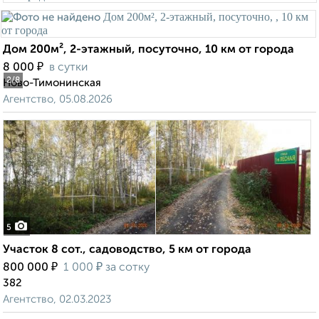
Дом 200м², 2-этажный, посуточно, 10 км от города
₽
8 000
в сутки
2
/8
Ново-Тимонинская
Агентство, 05.08.2026
5
Участок 8 сот., садоводство, 5 км от города
₽
₽
800 000
1 000
за сотку
382
Агентство, 02.03.2023