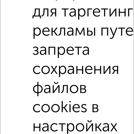
для таргетинг
2-к квартиры
Поиск по схожим параметрам:
рекламы пут
район Старый Город район
на улице Ломоносова
запрета
без посредников
С холодильником
С мебелью
Со стиральной машиной
С бытовой техникой
сохранения
С телевизором
С интернетом
Можно с ребенком
Можно с животными
с хорошим ремонтом
файлов
не первый этаж
не последний этаж
в малоэтажном доме
с балконом
cookies в
с центральным отоплением
Цена до 25 000 в мес.
площадью до 50 м²
настройках