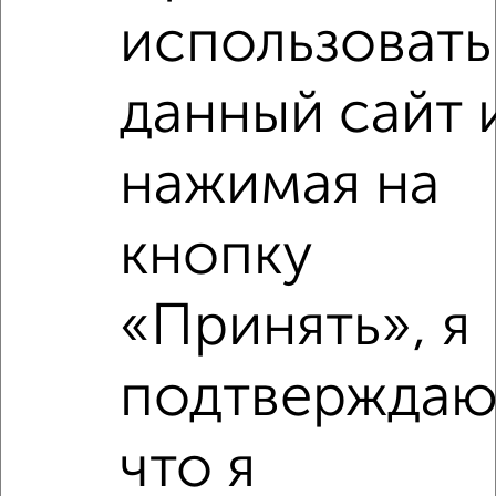
использовать
2-к квартира, на длительный срок, 55м², 3/14 этаж
₽
20 000
в месяц
район Отдых район, Дзержинского 2к1
данный сайт 
Агентство, 08.08.2026
нажимая на
‹
›
кнопку
2
/6
«Принять», я
2-к квартира, на длительный срок, 55м², 4/14 этаж
₽
20 000
в месяц
подтверждаю
район Отдых район, Жуковского 34
Агентство, 08.08.2026
что я