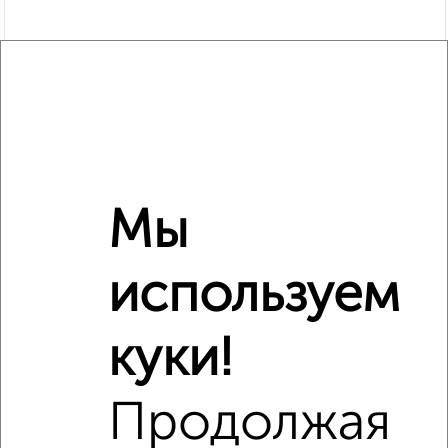
Мы
Рядом, с меньшей ценой
Недалеко от Ломоносова 14 с ценой ниже
используем
куки!
‹
›
Продолжая
2
/6