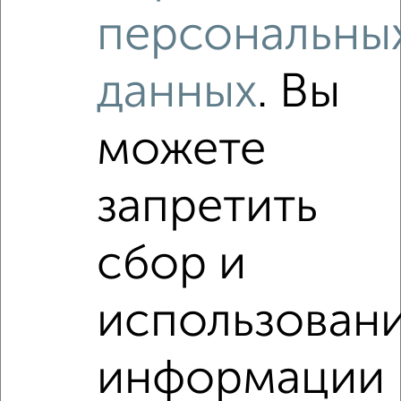
₽
17 000
в месяц
персональны
Жуковского 9
Агентство, 08.08.2026
данных
. Вы
Виртуальные 3D-туры по интересным
местам
можете
запретить
‹
›
сбор и
2
/6
использован
2-к квартира, на длительный срок, 54м², 10/12 этаж
₽
16 500
в месяц
Менделеева 15
информации
Агентство, 08.08.2026