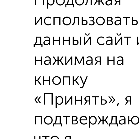
Продолжая
использовать
2
/6
2-к квартира, на длительный срок, 50м², 7/14 этаж
данный сайт 
₽
17 000
в месяц
Дугина 17к1
Агентство, 08.08.2026
нажимая на
кнопку
‹
›
«Принять», я
2
/4
подтверждаю
2-к квартира, на длительный срок, 54м², 3/9 этаж
₽
17 000
в месяц
мкр. 2А, Молодёжная 13
Агентство, 08.08.2026