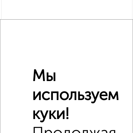
Мы
Рядом, с меньшей ценой
используем
Недалеко от Дугина 23 с ценой ниже
куки!
‹
›