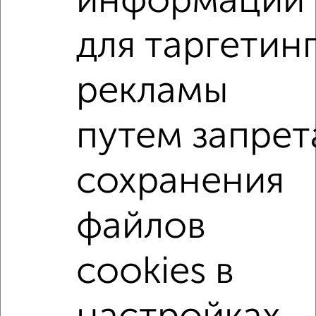
информации
мкр. 2А, Дугина 14
Агентство, 06.08.2026
для таргетин
2-к квартиры
рекламы
Поиск по схожим параметрам:
путем запрет
на улице Дугина
С холодильником
С мебелью
Со стиральной машиной
С бытовой техникой
сохранения
С телевизором
С интернетом
Можно с ребенком
Можно с животными
с хорошим ремонтом
файлов
не первый этаж
не последний этаж
в малоэтажном доме
с балконом
cookies в
с центральным отоплением
Цена до 20 000 в мес.
площадью до 60 м²
Сталинка