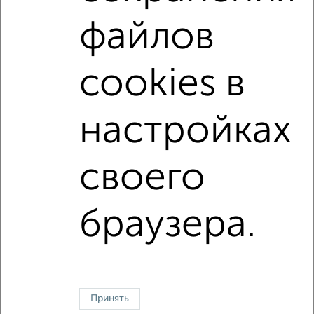
Со стиральной машиной
С бытовой техникой
файлов
С телевизором
С интернетом
Можно с ребенком
с хорошим ремонтом
не первый этаж
cookies в
не последний этаж
в малоэтажном доме
с балконом
с центральным отоплением
настройках
Цена до 15 000 в мес.
площадью до 40 м²
своего
↑ НАВЕРХ К МЕНЮ
Однокомнатные
Двухкомнатные
3‑комнатные
Квартиры студии
браузера.
Без посредников
На длительный срок
На сутки
Без мебели
Контакты
Политика конфиденциальности
Пользовательское соглашение
Жуковский, улица Серова 15
© 2015–2026
Сайт-доска объявлений недвижимости
О проекте
Принять
Реклама на портале
Новости
Статьи
Блог
Риэлторы
Агентства