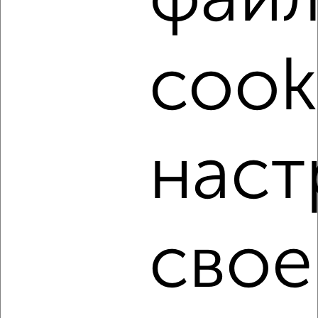
фай
‹
›
cook
2
/3
1-к квартира, на длительный срок, 38м², 4/9 этаж
₽
21 000
в месяц
район Отдых район, Московская площадь 5
Агентство, 05.08.2026
наст
‹
›
свое
2
/6
1-к квартира, на длительный срок, 36м², 4/5 этаж
₽
15 000
в месяц