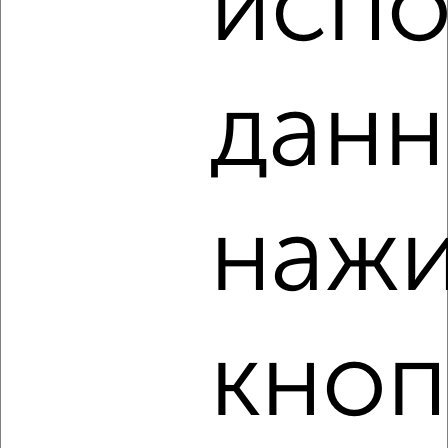
испо
‹
›
данн
2
/4
1-к квартира, на длительный срок, 40м², 3/5 этаж
₽
15 000
в месяц
Мичурина 15
нажи
Агентство, 05.08.2026
кноп
‹
›
2
/4
1-к квартира, на длительный срок, 40м², 3/5 этаж