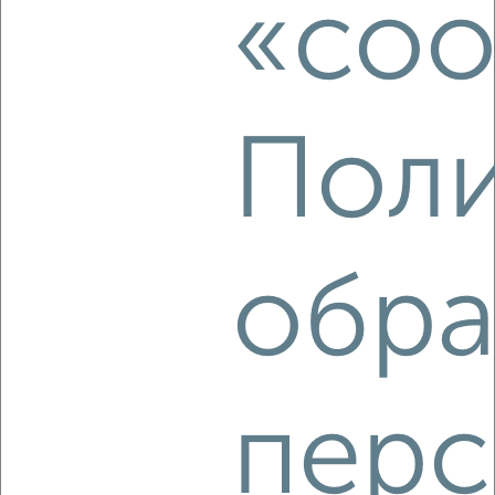
«coo
Собственник, 05.08.2026
Поли
‹
›
2
/5
1-к квартира, на длительный срок, 35м², 2/5 этаж
обра
₽
16 000
в месяц
Менделеева 6
Собственник, 05.08.2026
перс
‹
›