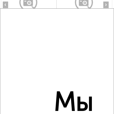
‹
›
2
/5
1-к квартира, на длительный срок, 44м², 4/25 этаж
₽
21 000
в месяц
Гагарина 62
Агентство, 05.08.2026
‹
›
Мы
2
/7
1-к квартира, на длительный срок, 44м², 5/14 этаж
₽
20 000
в месяц