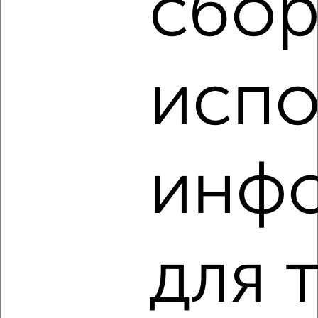
сбор
‹
›
испо
2
/9
1-к квартира, на длительный срок, 40м², 5/14 этаж
₽
19 000
в месяц
мкр. 6-й микрорайон, Макаревского 15/3
инф
Агентство, 05.08.2026
‹
›
для 
2
/3