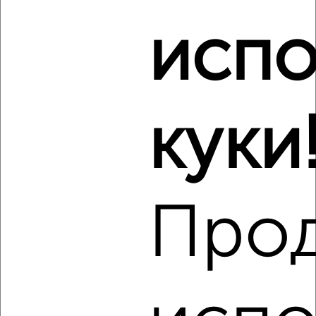
мкр. 2-й микрорайон, Дугина 6/1
Агентство, 05.08.2026
испо
Виртуальные 3D-туры по музеям и объектам
культуры
куки
‹
›
Про
2
/1
1-к квартира, на длительный срок, 40м², 2/5 этаж
₽
16 000
в месяц
район Отдых район, Серова 16
Агентство, 05.08.2026