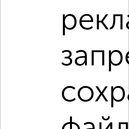
1-к квартира, на длительный срок, 38м², 3/9 этаж
рекл
₽
21 000
в месяц
мкр. 3-й микрорайон, Гагарина 22
Агентство, 05.08.2026
запр
‹
›
2
/4
сохр
1-к квартира, на длительный срок, 38м², 3/5 этаж
₽
21 000
в месяц
район Старый Город район, Ломоносова 14
Агентство, 05.08.2026