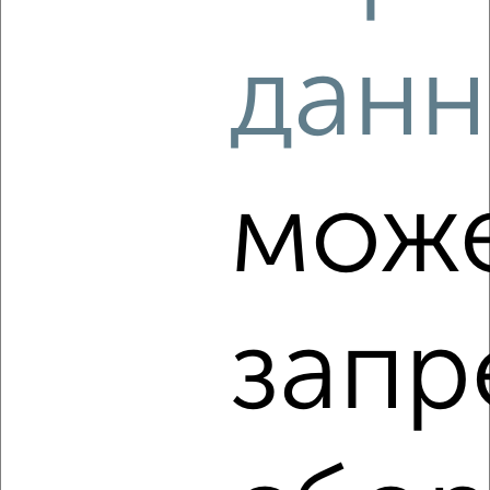
2
/5
данн
1-к квартира, на длительный срок, 40м², 8/9 этаж
₽
18 000
в месяц
район Горельники район, Амет-хан Султана 3/2
Агентство, 05.08.2026
мож
‹
›
запр
2
/6
1-к квартира, на длительный срок, 44м², 3/17 этаж
₽
20 000
в месяц
Лацкова 1
Агентство, 05.08.2026