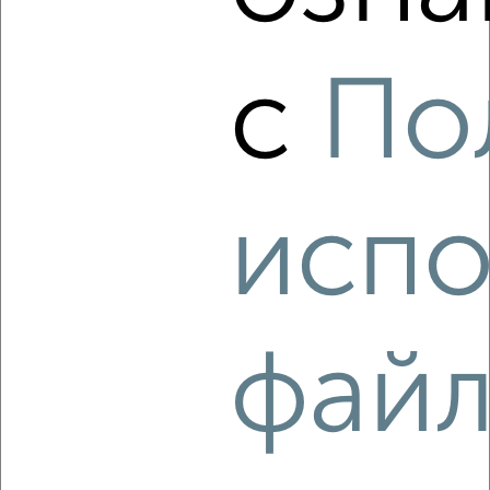
‹
›
с
По
2
/4
1-к квартира, на длительный срок, 36м², 4/5 этаж
₽
20 000
в месяц
район Старый Город район, Горького 4
Агентство, 05.08.2026
испо
‹
›
фай
2
/4
1-к квартира, на длительный срок, 35м², 7/9 этаж
₽
19 000
в месяц
район Горельники район, Горельники 9