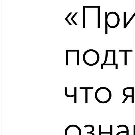
«При
₽
15 000
в месяц
Ломоносова 10
Агентство, 05.08.2026
подт
‹
›
2
/4
что 
1-к квартира, на длительный срок, 36м², 3/4 этаж
₽
20 000
в месяц
мкр. 3А, Мичурина 10А
Агентство, 05.08.2026
озна