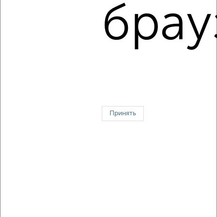
мкр. 2-й микрорайон, Гагарина 41
брау
Агентство, 05.08.2026
1 / 5
2
↑ НАВЕРХ К МЕНЮ
Однокомнатные
Двухкомнатные
3‑комнатные
Квартиры студии
Без посредников
На длительный срок
На сутки
Без мебели
Принять
Контакты
Политика конфиденциальности
Пользовательское соглашение
Жуковский, улица Серова 15
© 2015–2026
Сайт-доска объявлений недвижимости
О проекте
Реклама на портале
Новости
Статьи
Блог
Риэлторы
Агентства
Застройщики
Ипотечный калькулятор
Консультации по недвижимости
Разместить объявление
Скачать приложение
Соцсети (vk.com | t.me | dzen.ru)