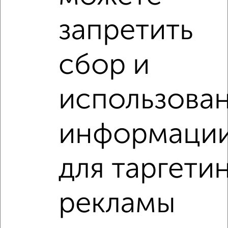
запретить
сбор и
‹
›
использова
2
/6
2-к квартира, на длительный срок, 54м², 10/12 этаж
₽
16 500
в месяц
информаци
Менделеева 15
Агентство, 06.08.2026
для таргети
2-к квартиры
Поиск по схожим параметрам:
рекламы
микрорайон 2-й микрорайон
на улице Гагарина