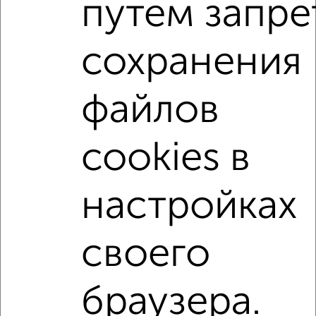
путем запре
С холодильником
С мебелью
Со стиральной машиной
С посудомоечной машиной
сохранения
С бытовой техникой
С телевизором
С телефоном
С интернетом
С кондиционером
файлов
Можно с ребенком
Можно с животными
с хорошим ремонтом
не первый этаж
cookies в
не последний этаж
в малоэтажном доме
с балконом
с центральным отоплением
настройках
Цена до 20 000 в мес.
площадью до 60 м²
своего
↑ НАВЕРХ К МЕНЮ
Однокомнатные
Двухкомнатные
3‑комнатные
Квартиры студии
браузера.
Без посредников
На длительный срок
На сутки
Без мебели