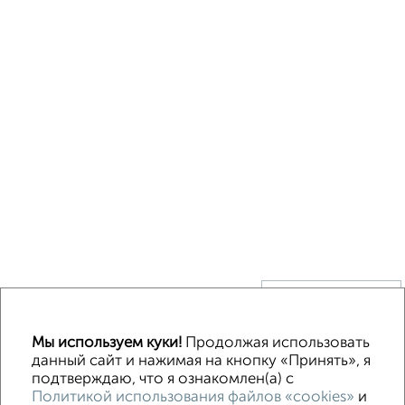
↑ НАВЕРХ К МЕНЮ
Без посредников
В деревне
Каркасный
Из бруса
Из сип панелей
Мы используем куки!
Продолжая использовать
Деревянный
Готовый дом
Под ключ
Загородный
данный сайт и нажимая на кнопку «Принять», я
подтверждаю, что я ознакомлен(а) с
Политикой использования файлов «cookies»
и