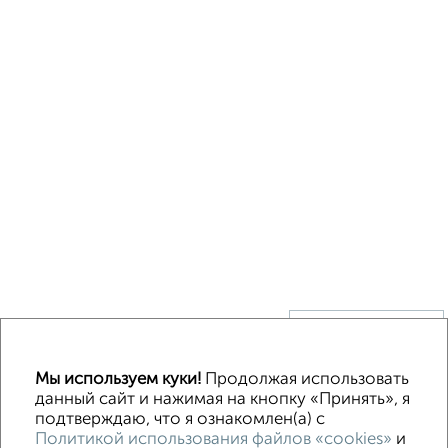
↑ НАВЕРХ К МЕНЮ
Без посредников
В деревне
Каркасный
Из бруса
Из сип панелей
Мы используем куки!
Продолжая использовать
Деревянный
Готовый дом
Под ключ
Загородный
данный сайт и нажимая на кнопку «Принять», я
подтверждаю, что я ознакомлен(а) с
Политикой использования файлов «cookies»
и