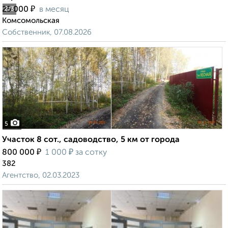
₽
25 000
в месяц
2
/3
Комсомольская
Собственник, 07.08.2026
5
Участок 8 сот., садоводство, 5 км от города
₽
₽
800 000
1 000
за сотку
382
Агентство, 02.03.2023