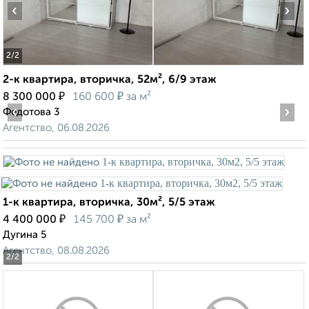
‹
›
2
/2
2-к квартира, вторичка, 52м², 6/9 этаж
₽
₽
8 300 000
160 600
за м²
‹
›
Федотова 3
Агентство, 06.08.2026
1-к квартира, вторичка, 30м², 5/5 этаж
₽
₽
4 400 000
145 700
за м²
Дугина 5
Агентство, 08.08.2026
2
/2