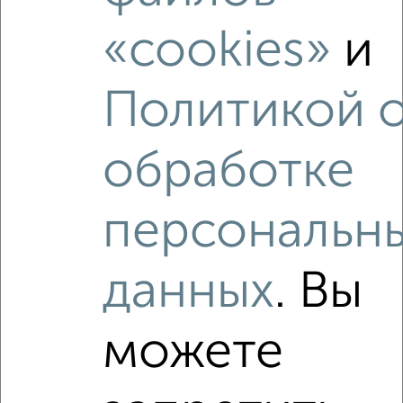
«cookies»
и
‹
›
Политикой 
2
/2
3-к квартира, вторичка, 67м², 3/5 этаж
обработке
₽
₽
10 000 000
149 500
за м²
ЖК ИА, Клубная 8
Агентство, 07.08.2026
персональн
данных
. Вы
‹
›
можете
2
/10
3-к квартира, вторичка, 57м², 5/9 этаж