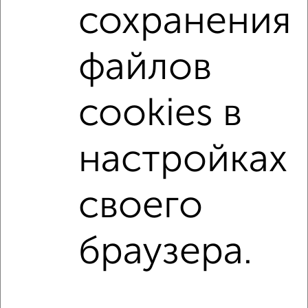
сохранения
микрорайон 2А
на улице Молодёжная
не первый этаж
не последний этаж
с балконом
файлов
с центральным отоплением
Вторичное жилье
в панельном доме
с раздельным санузлом
cookies в
площадью до 60 м²
С перепланировкой
В зеленой зоне
настройках
↑ НАВЕРХ К МЕНЮ
своего
Однокомнатные
Двухкомнатные
Трехкомнатные
4‑комнатные
Квартиры студии
От застройщика
Без посредников
Вторичное жилье
браузера.
В новостройке
В строящемся доме
В новом доме
Контакты
Политика конфиденциальности
Пользовательское соглашение
Жуковский, улица Серова 15