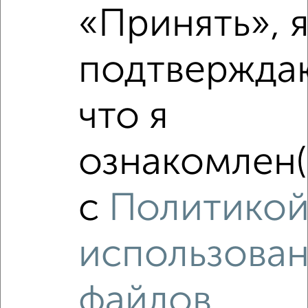
«Принять», 
подтвержда
что я
ознакомлен(
с
Политико
использова
Рядом, с меньшей ценой
Недалеко от Молодёжная 11 с ценой ниже
файлов