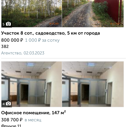
5
Участок 8 сот., садоводство, 5 км от города
₽
₽
800 000
1 000
за сотку
382
Агентство, 02.03.2023
4
Офисное помещение, 147 м²
₽
308 700
в месяц
Фрунзе 11