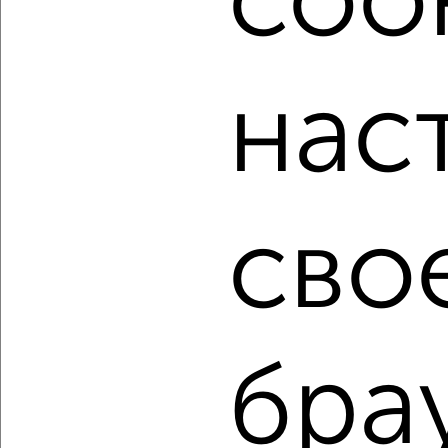
cook
мессенджере, это безопасно и бесплатно.
Для покупки квартиры доступна ипотека от крупнейших
банков России: СберБанк, ВТБ, Альфа-Банк,
нас
Россельхозбанк, Совкомбанк, Т-Банк, Росбанк, Почта
Банк на сумму от 400 000 до 120 000 000 рублей сроком
до 30 лет.
Сайт работает во многих городах России.
Сколько стоит купить трехкомнатную квартиру в
сво
Подмосковье, Жуковском?
Цена недвижимости: мин. от
850000
руб. до макс.
15000000
руб.
Средняя цена:
9178466
руб.
Цена за м2: от
15454
руб. до
214285
руб.
бра
Средняя цена за м2:
148039
руб.
Площадь: от
55
м2 до
70
м2