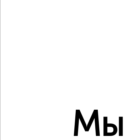
Агентство, 08.08.2026
Виртуальные 3D-туры по музеям и объектам
культуры
‹
›
2
/2
3-к квартира, вторичка, 63м², 2/9 этаж
₽
₽
9 350 000
149 200
за м²
Мы
мкр. 4-й, Королёва 12
Агентство, 08.08.2026