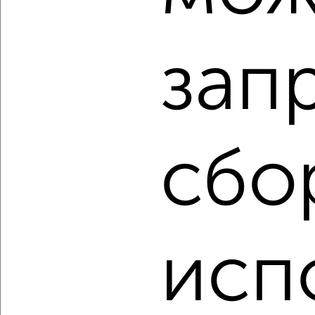
₽
₽
10 700 000
172 600
за м²
ЖК 17-й, Горельники 5
Агентство, 04.08.2026
зап
‹
›
сбо
2
/2
3-к квартира, вторичка, 63м², 8/9 этаж
₽
₽
10 599 000
168 800
за м²
ЖК 7А, Московская площадь 5
Агентство, 03.08.2026
исп