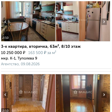
‹
›
2
/10
3-к квартира, вторичка, 63м², 8/10 этаж
₽
₽
10 250 000
163 500
за м²
мкр. К-1, Туполева 9
Агентство, 09.08.2026
‹
›
2
/10