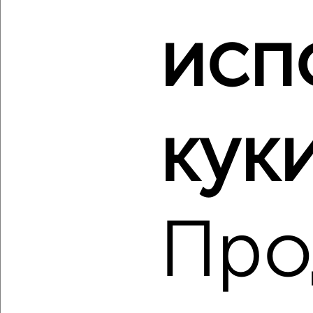
‹
›
исп
2
/10
3-к квартира, вторичка, 63м², 8/10 этаж
₽
₽
9 250 000
147 600
за м²
куки
мкр. К-1, Туполева 9
Агентство, 07.08.2026
Про
‹
›
2
/2
3-к квартира, вторичка, 55м², 1/5 этаж