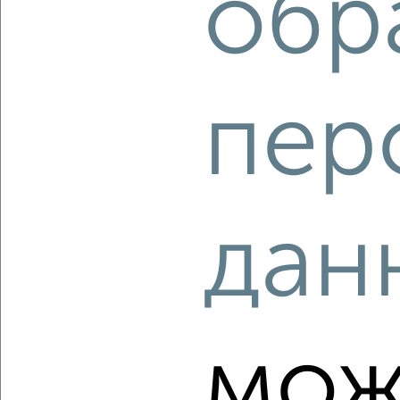
обр
‹
›
пер
2
/2
3-к квартира, вторичка, 63м², 8/9 этаж
₽
₽
10 599 000
168 800
за м²
ЖК 7А, Московская площадь 5
Агентство, 04.08.2026
дан
‹
›
мож
2
/1
3-к квартира, вторичка, 62м², 8/9 этаж