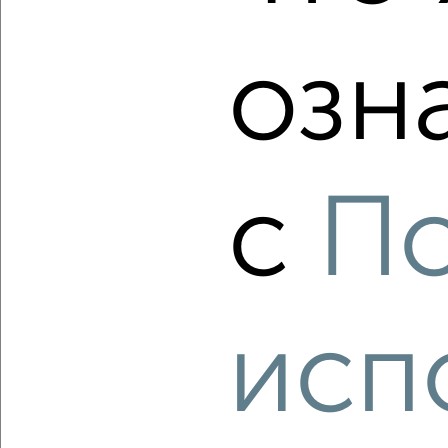
озн
‹
›
2
/1
с
П
3-к квартира, вторичка, 62м², 3/9 этаж
₽
₽
8 100 000
130 700
за м²
мкр. 2А, Молодёжная 17
Агентство, 06.08.2026
исп
‹
›