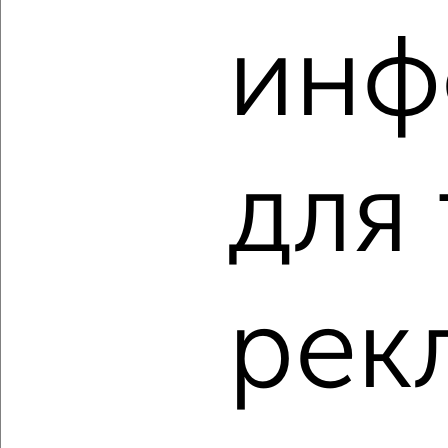
‹
›
инф
2
/2
3-к квартира, вторичка, 65м², 1/2 этаж
₽
₽
850 000
13 100
за м²
мкр. 2-й, Молодёжная 22
Агентство, 01.08.2026
для
‹
›
рек
2
/2
3-к квартира, вторичка, 63м², 2/9 этаж
₽
₽
9 500 000
151 600
за м²
мкр. 4-й, Королёва 12