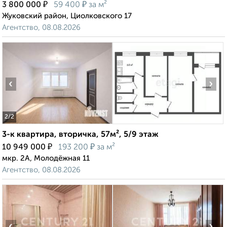
₽
₽
3 800 000
59 400
за м²
Жуковский район, Циолковского 17
Агентство, 08.08.2026
‹
›
2
/2
3-к квартира, вторичка, 57м², 5/9 этаж
₽
₽
10 949 000
193 200
за м²
мкр. 2А, Молодёжная 11
Агентство, 08.08.2026
‹
›