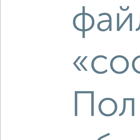
2
/1
фай
3-к квартира, вторичка, 57м², 2/4 этаж
₽
₽
9 500 000
166 700
за м²
ЖК 7А, Семашко 3к2
Собственник, 06.08.2026
«co
‹
›
2
/2
Пол
3-к квартира, вторичка, 63м², 3/9 этаж
₽
₽
8 500 000
135 200
за м²
ЖК 7-й, Семашко 8к2
Агентство, 05.08.2026