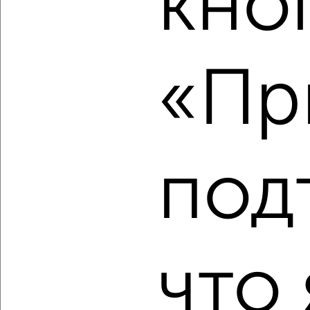
кно
2
/2
3-к квартира, вторичка, 63м², 8/10 этаж
«Пр
₽
₽
10 250 000
163 500
за м²
мкр. К-1, Туполева 9
Агентство, 07.08.2026
под
‹
›
2
/10
что 
3-к квартира, вторичка, 59м², 5/5 этаж
₽
₽
6 980 000
119 400
за м²
мкр. 3-й, Гагарина 30
Агентство, 07.08.2026