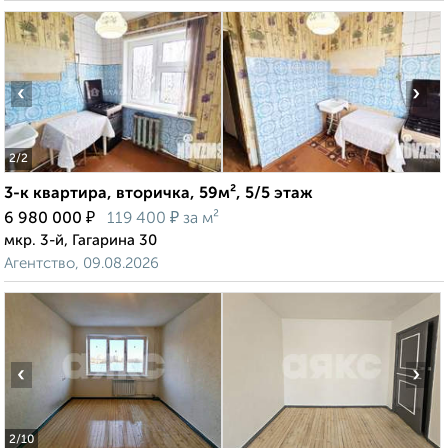
‹
›
2
/2
3-к квартира, вторичка, 59м², 5/5 этаж
₽
₽
6 980 000
119 400
за м²
мкр. 3-й, Гагарина 30
Агентство, 09.08.2026
‹
›
2
/10