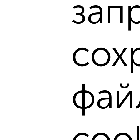
зап
Агентство, 30.07.2026
1 / 1
Как купить трехкомнатную квартиру, c площадью до 70
сох
м² в Подмосковье, Жуковском на сайте Жуковский-
недвижимость?
Используя удобную форму поиска с множеством
фильтров и сортировкой по параметрам, вы можете
подобрать для покупки трехкомнатную квартиру, c
площадью до 70 м² в Подмосковье, Жуковском.
фай
Найденные предложения: 60 объявлений, можно
посмотреть в виде списка или на карте, с описанием,
расположением, ценой и другими подробностями.
Подберите подходящую недвижимость из предложений
от собственников, риэлторов, застройщиков и агенств
недвижимости, связаться с ними можно по телефону или
написать сообщение в любом удобном для вас