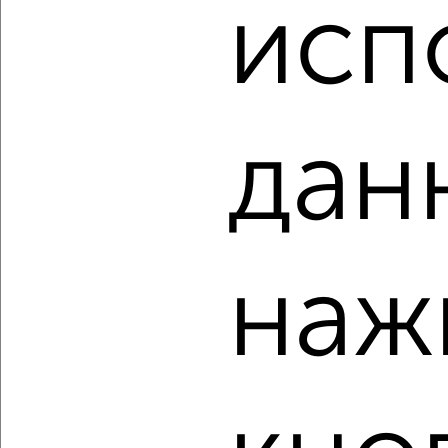
₽
₽
исп
7 500 000
137 400
за м²
Центральный район, ЖК 25-й, Жуковского 13
Агентство, 07.08.2026
дан
‹
›
2
/1
3-к квартира, вторичка, 65м², 1/9 этаж
наж
₽
₽
7 550 000
116 200
за м²
Баженова 13
Агентство, 07.08.2026
‹
›