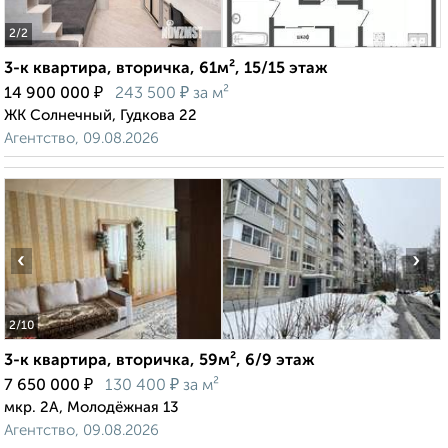
2
/2
3-к квартира, вторичка, 61м², 15/15 этаж
₽
₽
14 900 000
243 500
за м²
ЖК Солнечный, Гудкова 22
Агентство, 09.08.2026
‹
›
2
/10
3-к квартира, вторичка, 59м², 6/9 этаж
₽
₽
7 650 000
130 400
за м²
мкр. 2А, Молодёжная 13
Агентство, 09.08.2026