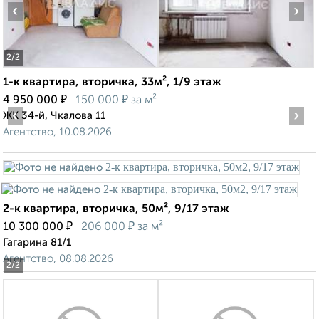
‹
›
2
/2
1-к квартира, вторичка, 33м², 1/9 этаж
₽
₽
4 950 000
150 000
за м²
‹
›
ЖК 34-й, Чкалова 11
Агентство, 10.08.2026
2-к квартира, вторичка, 50м², 9/17 этаж
₽
₽
10 300 000
206 000
за м²
Гагарина 81/1
Агентство, 08.08.2026
2
/2