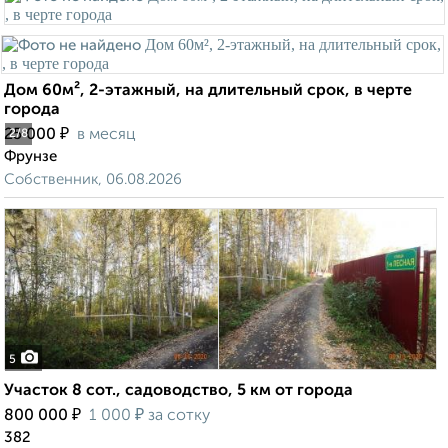
Дом 60м², 2-этажный, на длительный срок, в черте
города
₽
25 000
в месяц
2
/8
Фрунзе
Собственник, 06.08.2026
5
Участок 8 сот., садоводство, 5 км от города
₽
₽
800 000
1 000
за сотку
382