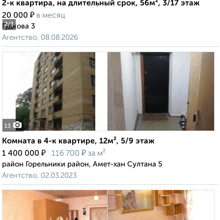
2-к квартира, на длительный срок, 56м², 3/17 этаж
₽
20 000
в месяц
2
/3
Гудкова 3
Агентство, 08.08.2026
13
Комната в 4-к квартире, 12м², 5/9 этаж
₽
₽
1 400 000
116 700
за м²
район Горельники район, Амет-хан Султана 5
Агентство, 02.03.2023