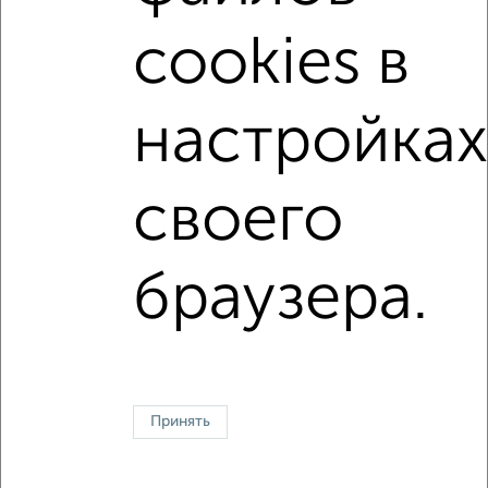
Вторичное жилье
в панельном доме
cookies в
с раздельным санузлом
площадью до 60 м²
На материнский капитал
В ипотеку
настройках
В ипотеку с материнским капиталом
С мебелью
своего
↑ НАВЕРХ К МЕНЮ
Однокомнатные
Двухкомнатные
Трехкомнатные
4‑комнатные
браузера.
Квартиры студии
От застройщика
Без посредников
Вторичное жилье
В новостройке
В строящемся доме
В новом доме
Контакты
Политика конфиденциальности
Пользовательское соглашение
Жуковский, улица Серова 15
© 2015–2026
Сайт-доска объявлений недвижимости
О проекте
Принять
Реклама на портале
Новости
Статьи
Блог
Риэлторы
Агентства
Застройщики
Ипотечный калькулятор