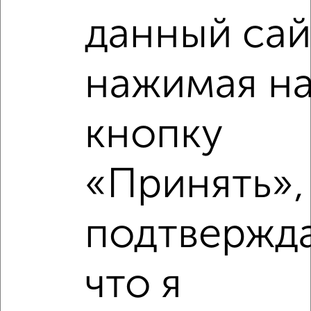
данный сай
Рядом, с меньшей ценой
Недалеко от Гагарина 62 с ценой ниже
нажимая н
кнопку
‹
›
«Принять»,
2
/2
2-к квартира, вторичка, 54м², 10/18 этаж
подтвержд
₽
₽
9 583 000
178 800
за м²
ЖК Гранд Комфорт, жилой комплекс Гранд Комфорт
Агентство, 09.08.2026
что я