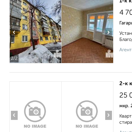
1-к 
4 7
Гагар
‹
›
Устан
Благо
Агент
2
/2
2-к 
25 
мкр. 
‹
›
Кварт
стира