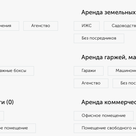
Аренда земельных 
чения
Агенство
ИЖС
Садоводст
Без посредников
Аренда гаржей, м
ражные боксы
Гаражи
Машиноме
Агенство
Без по
и (0)
Аренда коммерчес
Офисное помещение
ое помещение
Помещение свободного н