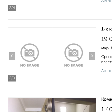
Агент
2
/4
1-к 
19 
мкр. 
‹
›
Срочн
пласт
Агент
2
/9
Комн
1 4