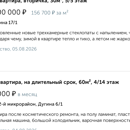
квартира, вторичка, 30м², 5/5 этаж
₽
00 000
₽
156 700
за м²
ина 17/1
овленные новые трехкамерные стеклопаты с напылением, ч
даря чему, зимой в квартире тепло и тихо, а летом не жарко
ство, 05.08.2026
квартира, на длительный срок, 60м², 4/14 этаж
₽
000
в месяц
2-й микрорайон, Дугина 6/1
ира после косметического ремонта, на полу ламинат, плас
льная машина, большой холодильник, варочная поверхность 