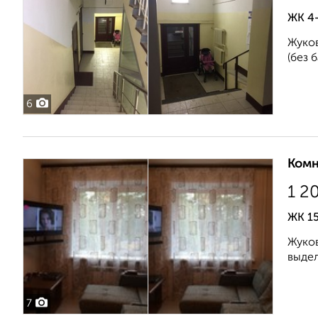
ЖК 4-
Жуков
(без 
6
Комн
1 2
ЖК 15
Жуков
выдел
7