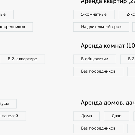
Аренда квартир (2
ные
1‑комнатные
2‑к
посредников
На длительный срок
Аренда комнат (10
В 2‑к квартире
В общежитии
В 2
Без посредников
Аренда домов, дач
аусы
п панелей
Дома
Дачи
Без посредников