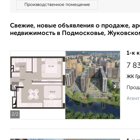
Производственное помещение
Свежие, новые объявления о продаже, а
недвижимость в Подмосковье, Жуковско
1-к 
7 8
ЖК Г
‹
›
Прода
Агент
2
/2