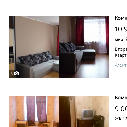
Комн
10 
мкр. 
Втора
Кварт
Агент
5
Комн
9 0
ЖК 12