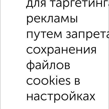
для таргетинг
ЖК Гранд Комфорт, жилой комплекс Гранд Комфорт
Агентство, 05.08.2026
рекламы
2-к квартиры
путем запрет
Поиск по схожим параметрам:
жилой комплекс Гранд Комфорт
сохранения
на улице жилой комплекс Гранд Комфорт
не первый этаж
не последний этаж
с балконом
файлов
с центральным отоплением
Вторичное жилье
cookies в
в панельном доме
с раздельным санузлом
площадью до 70 м²
настройках
↑ НАВЕРХ К МЕНЮ