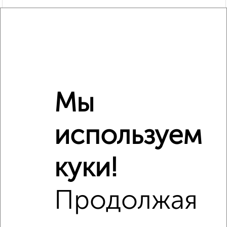
Мы
используем
Рядом, с меньшей ценой
Недалеко от жилой комплекс Гранд Комфорт с ценой
ниже
куки!
Продолжая
‹
›