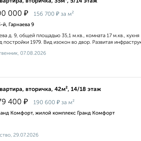
квартира, вторичка, 35м², 5/14 этаж
₽
00 000
₽
156 700
за м²
-й, Гарнаева 9
ева д. 9, общей площадью 35,1 м.кв., комната 17 м.кв., кухня 
од постройки 1979. Вид изокон во двор. Развитая инфраструк
венник, 07.08.2026
квартира, вторичка, 42м², 14/18 этаж
₽
79 400
₽
190 600
за м²
ранд Комфорт, жилой комплекс Гранд Комфорт
ство, 29.07.2026