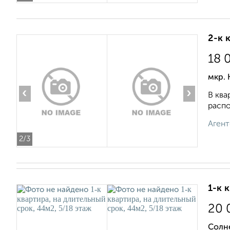
2-к 
18 
мкр. 
‹
›
В ква
распо
Агент
2
/3
1-к 
20 
Солн