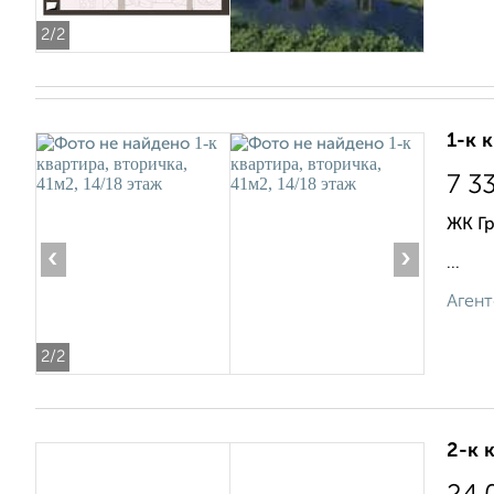
2
/2
1-к 
7 3
ЖК Г
‹
›
...
Агент
2
/2
2-к 