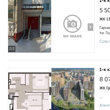
1-к 
5 5
ЖК 13
‹
›
Гарна
ти. Г
Собст
2
/2
1-к 
8 0
ЖК Г
‹
›
...
Агент