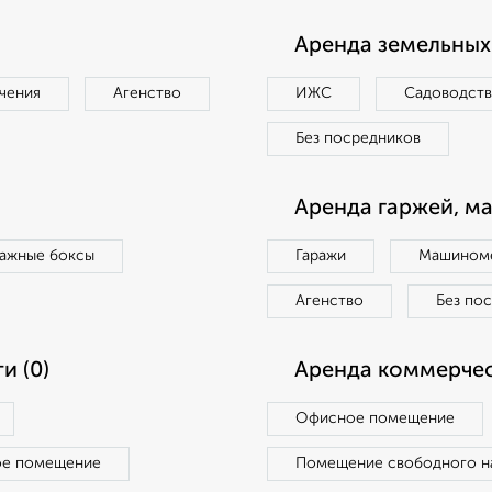
Аренда земельных 
чения
Агенство
ИЖС
Садоводст
Без посредников
Аренда гаржей, м
ражные боксы
Гаражи
Машиноме
Агенство
Без по
и (0)
Аренда коммерчес
Офисное помещение
ое помещение
Помещение свободного н