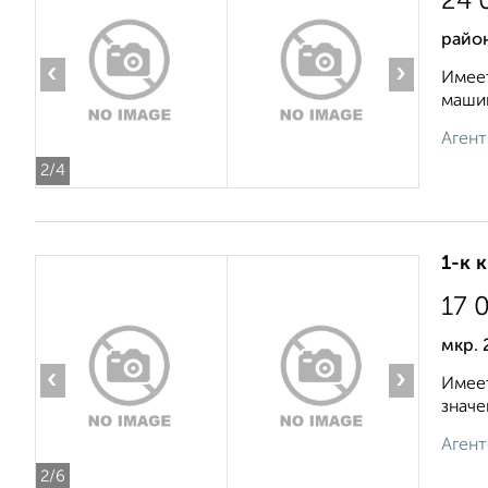
24 
райо
‹
›
Имеет
машин
Агент
2
/4
1-к 
17 
мкр.
‹
›
Имеет
значе
Агент
2
/6