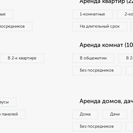
Аренда квартир (2
ные
1‑комнатные
2‑к
посредников
На длительный срок
Аренда комнат (10
В 2‑к квартире
В общежитии
В 2
Без посредников
Аренда домов, дач
аусы
п панелей
Дома
Дачи
Без посредников