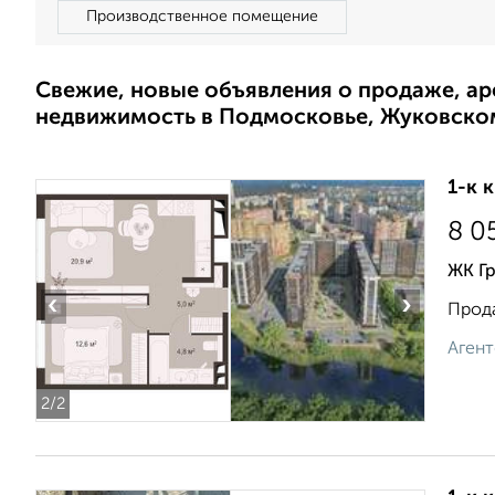
Производственное помещение
Свежие, новые объявления о продаже, а
недвижимость в Подмосковье, Жуковско
1-к 
8 0
ЖК Г
‹
›
Прода
Агент
2
/2