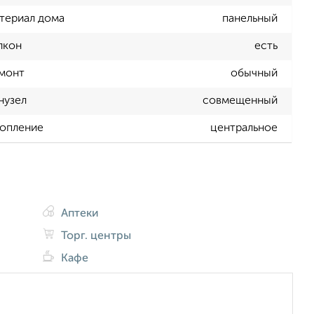
териал дома
панельный
лкон
есть
монт
обычный
нузел
совмещенный
опление
центральное
Аптеки
Торг. центры
Кафе