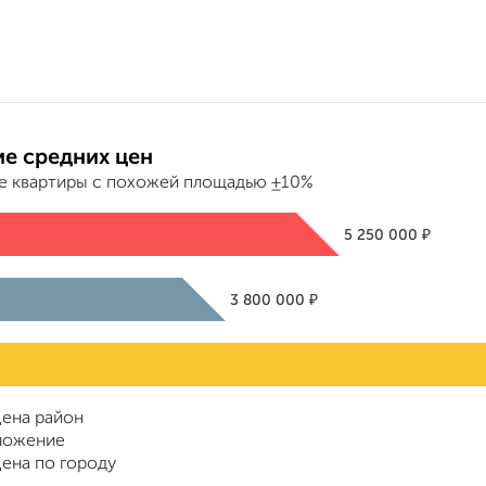
е средних цен
е квартиры с похожей площадью ±10%
₽
5 250 000
₽
3 800 000
ена район
ложение
ена по городу