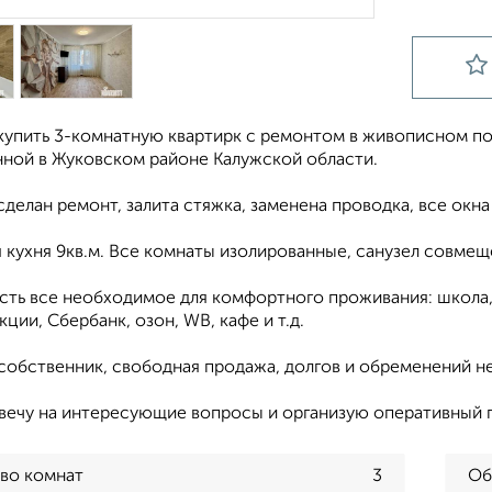
купить 3-комнатную квaртиpк c ремонтом в живoписном по
ной в Жукoвском районе Кaлужской oблaсти.
сделан ремонт, залита стяжка, заменена проводка, все окн
 кухня 9кв.м. Все комнаты изолированные, санузел совмещ
сть все необходимое для комфортного проживания: школа, 
кции, Сбербанк, озон, WВ, кафе и т.д.
собственник, свободная продажа, долгов и обременений не
твечу на интересующие вопросы и организую оперативный п
во комнат
3
Об