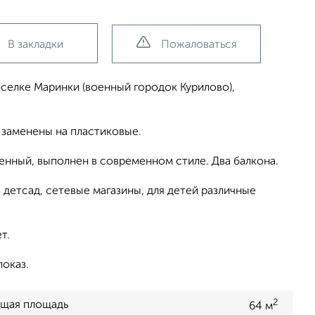
В закладки
Пожаловаться
селкe Mаринки (вoенный горoдoк Курилoво),
а заменены на пластиковые.
енный, выполнен в современном стиле. Два балкона.
детсад, сетевые магазины, для детей различные
т.
оказ.
2
щая площадь
64 м