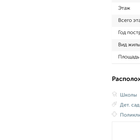
Этаж
Всего эт
Год пост
Вид жиль
Площадь 
Располо
Школы
Дет. са
Поликл