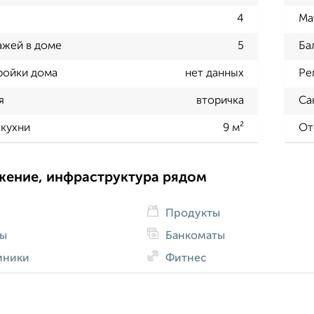
4
Ма
ажей в доме
5
Ба
ройки дома
нет данных
Ре
я
вторичка
Са
кухни
9 м²
От
жение, инфраструктура рядом
Продукты
ды
Банкоматы
иники
Фитнес