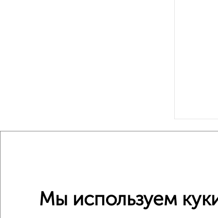
Рядом, с
Недалеко о
3‑комна
Мы используем куки
Поиск по с