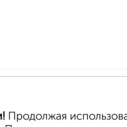
 меньшей ценой
т Циолковского 17 с ценой ниже
тные квартиры
!
Продолжая использова
хожим параметрам: