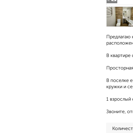
Предлагаю 
pacпoложeн
В квaртире 
Просторная
В поселке е
кружки и се
1 взрослый 
Звоните, о
Количест