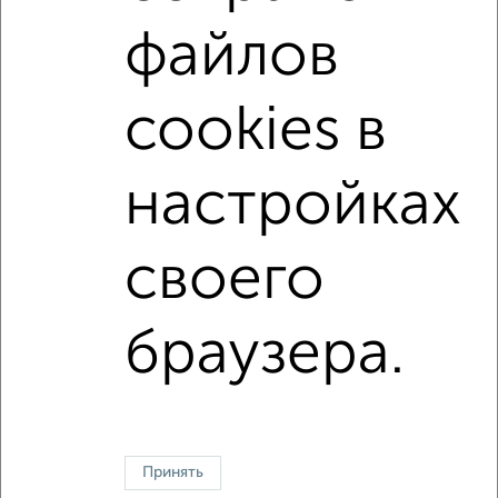
не первый этаж
не последний этаж
файлов
в малоэтажном доме
с балконом
с центральным отоплением
Вторичное жилье
cookies в
в панельном доме
с раздельным санузлом
площадью до 50 м²
настройках
↑ НАВЕРХ К МЕНЮ
своего
Однокомнатные
Двухкомнатные
Трехкомнатные
4‑комнатные
Квартиры студии
От застройщика
Без посредников
Вторичное жилье
браузера.
В новостройке
В строящемся доме
В новом доме
Контакты
Политика конфиденциальности
Пользовательское соглашение
Жуковский, улица Серова 15
© 2015–2026
Сайт-доска объявлений недвижимости
О проекте
Принять
Реклама на портале
Новости
Статьи
Блог
Риэлторы
Агентства