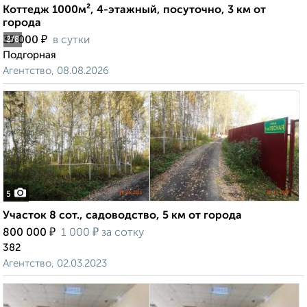
Коттедж 1000м², 4-этажный, посуточно, 3 км от
города
₽
35 000
в сутки
2
/8
Подгорная
Агентство, 08.08.2026
5
Участок 8 сот., садоводство, 5 км от города
₽
₽
800 000
1 000
за сотку
382
Агентство, 02.03.2023