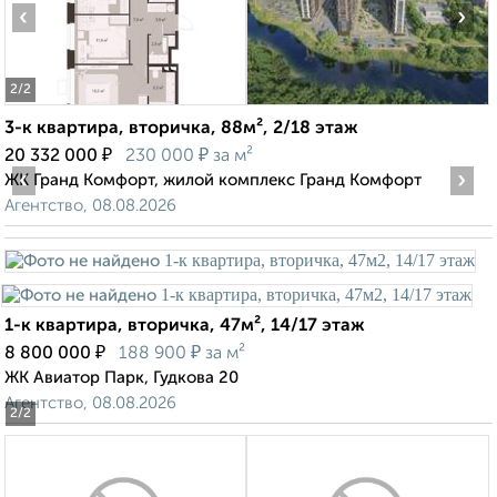
‹
›
2
/2
3-к квартира, вторичка, 88м², 2/18 этаж
₽
₽
20 332 000
230 000
за м²
‹
›
ЖК Гранд Комфорт, жилой комплекс Гранд Комфорт
Агентство, 08.08.2026
1-к квартира, вторичка, 47м², 14/17 этаж
₽
₽
8 800 000
188 900
за м²
ЖК Авиатор Парк, Гудкова 20
Агентство, 08.08.2026
2
/2