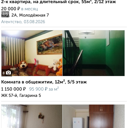
2-к квартира, на длительный срок, 55м², 2/12 этаж
₽
20 000
в месяц
2
/5
мкр. 2А, Молодёжная 7
Агентство, 03.08.2026
8
Комната в общежитии, 12м², 5/5 этаж
₽
₽
1 150 000
95 900
за м²
ЖК 57-й, Гагарина 5