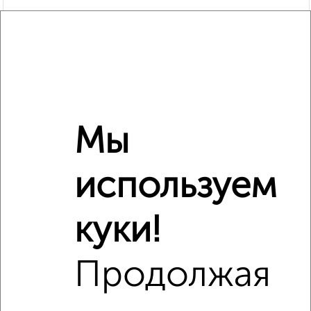
Мы
используем
Рядом, с меньшей ценой
Недалеко от жилой комплекс Гранд Комфорт с ценой
ниже
куки!
Продолжая
‹
›