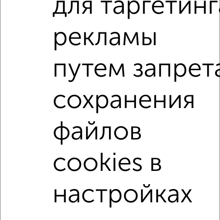
для таргетинг
ЖК Гранд Комфорт, жилой комплекс Гранд Комфорт
Агентство, 09.08.2026
рекламы
3-к квартиры
путем запрет
Поиск по схожим параметрам:
жилой комплекс Гранд Комфорт
сохранения
на улице жилой комплекс Гранд Комфорт
не первый этаж
не последний этаж
с балконом
файлов
с центральным отоплением
Вторичное жилье
cookies в
в панельном доме
с раздельным санузлом
площадью до 90 м²
Большие квартиры
настройках
↑ НАВЕРХ К МЕНЮ