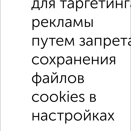
для таргетинг
ЖК Гранд Комфорт, жилой комплекс Гранд Комфорт
Агентство, 06.08.2026
рекламы
2-к квартиры
путем запрет
Поиск по схожим параметрам:
жилой комплекс Гранд Комфорт
сохранения
на улице жилой комплекс Гранд Комфорт
не первый этаж
не последний этаж
с балконом
файлов
с центральным отоплением
Вторичное жилье
cookies в
в панельном доме
с раздельным санузлом
площадью до 70 м²
настройках
↑ НАВЕРХ К МЕНЮ