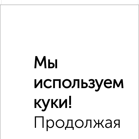
Мы
используем
Рядом, с меньшей ценой
Недалеко от жилой комплекс Гранд Комфорт с ценой
ниже
куки!
Продолжая
‹
›