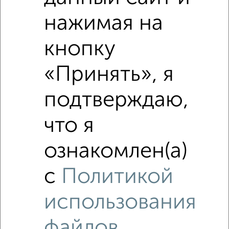
нажимая на
кнопку
«Принять», я
подтверждаю,
что я
ознакомлен(а)
Рядом, с меньшей ценой
с
Политикой
Недалеко от Молодёжная 17 с ценой ниже
использования
файлов