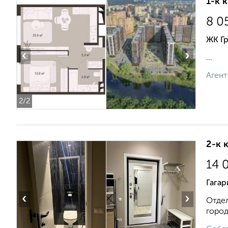
1-к 
8 0
ЖК Г
‹
›
...
Агент
2
/2
2-к 
14 
Гагар
‹
›
Отдел
город