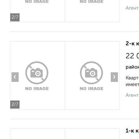
Агент
2
/7
2-к 
22 
райо
‹
›
Кварт
имеет
Агент
2
/7
1-к 