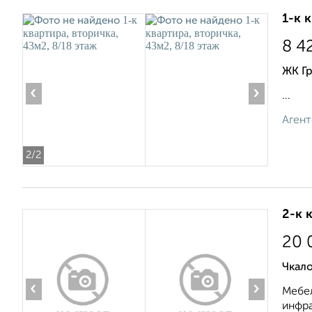
1-к 
8 4
ЖК Г
‹
›
...
Агент
2
/2
2-к 
20 
Чкало
‹
›
Мебел
инфра