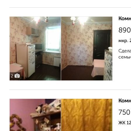
Комн
890
мкр. 
Сдела
семьи
2
Комн
750
ЖК 12