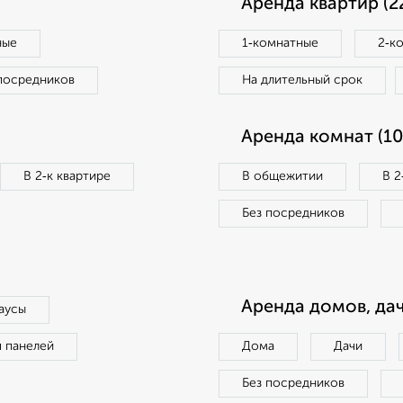
Аренда квартир (2
ные
1‑комнатные
2‑к
посредников
На длительный срок
Аренда комнат (10
В 2‑к квартире
В общежитии
В 2
Без посредников
Аренда домов, дач
аусы
п панелей
Дома
Дачи
Без посредников