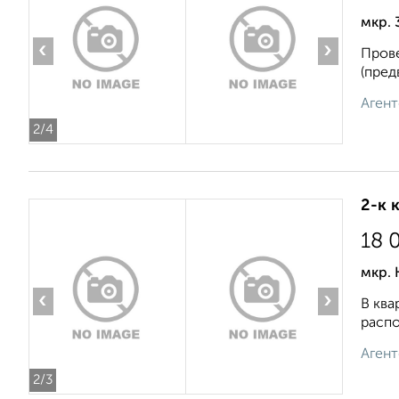
мкр. 
‹
›
Прове
(пред
Агент
2
/4
2-к 
18 
мкр. 
‹
›
В ква
распо
Агент
2
/3