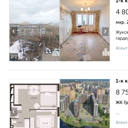
1-к 
4 8
мкр. 
‹
›
Жуков
гарде
Агент
2
/2
1-к 
8 7
ЖК Г
‹
›
...
Агент