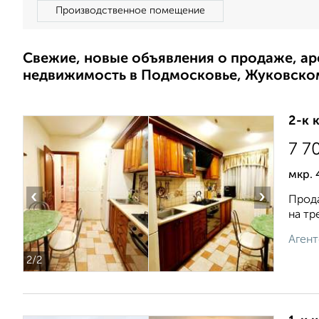
Производственное помещение
Свежие, новые объявления о продаже, а
недвижимость в Подмосковье, Жуковско
2-к 
7 7
мкр. 
‹
›
Прода
на тр
Агент
2
/2