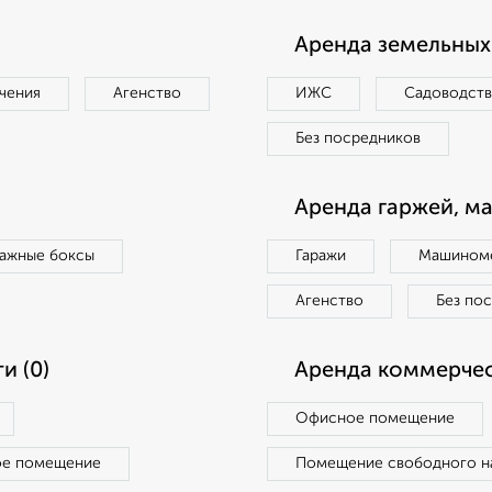
Аренда земельных 
чения
Агенство
ИЖС
Садоводст
Без посредников
Аренда гаржей, м
ражные боксы
Гаражи
Машиноме
Агенство
Без по
и (0)
Аренда коммерчес
Офисное помещение
ое помещение
Помещение свободного н