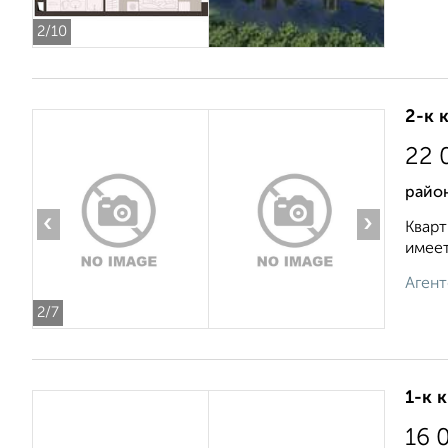
2
/10
2-к 
22 
райо
‹
›
Кварт
имеет
Агент
2
/7
1-к 
16 