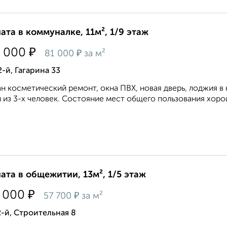
ата в коммуналке, 11м², 1/9 этаж
₽
 000
₽
81 000
за м²
2-й, Гагарина 33
н косметический ремонт, окна ПВХ, новая дверь, лоджия в
 из 3-х человек. Состояние мест общего пользования хоро
ата в общежитии, 13м², 1/5 этаж
₽
 000
₽
57 700
за м²
-й, Строительная 8