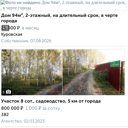
Дом 94м², 2-этажный, на длительный срок, в черте
города
₽
25 000
в месяц
2
/3
Куровская
Собственник, 07.08.2026
5
Участок 8 сот., садоводство, 5 км от города
₽
₽
800 000
1 000
за сотку
382
Агентство, 02.03.2023