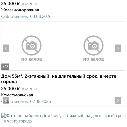
₽
25 000
в месяц
Железнодорожная
Собственник, 04.08.2026
‹
›
2
/3
Дом 55м², 2-этажный, на длительный срок, в черте
города
₽
25 000
в месяц
Комсомольская
‹
›
Собственник, 07.08.2026