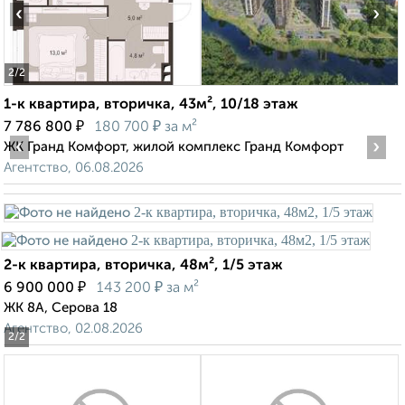
‹
›
2
/2
1-к квартира, вторичка, 43м², 10/18 этаж
₽
₽
7 786 800
180 700
за м²
‹
›
ЖК Гранд Комфорт, жилой комплекс Гранд Комфорт
Агентство, 06.08.2026
2-к квартира, вторичка, 48м², 1/5 этаж
₽
₽
6 900 000
143 200
за м²
ЖК 8А, Серова 18
Агентство, 02.08.2026
2
/2