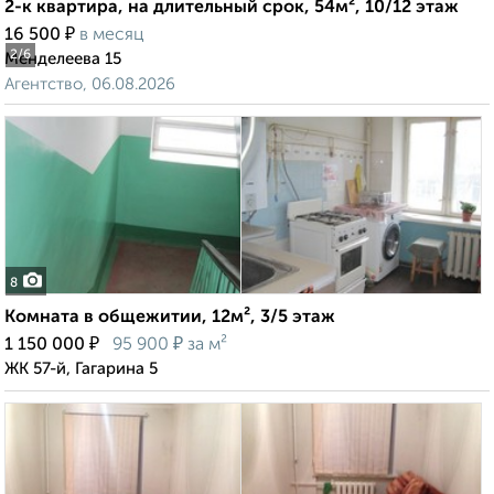
2-к квартира, на длительный срок, 54м², 10/12 этаж
₽
16 500
в месяц
2
/6
Менделеева 15
Агентство, 06.08.2026
8
Комната в общежитии, 12м², 3/5 этаж
₽
₽
1 150 000
95 900
за м²
ЖК 57-й, Гагарина 5