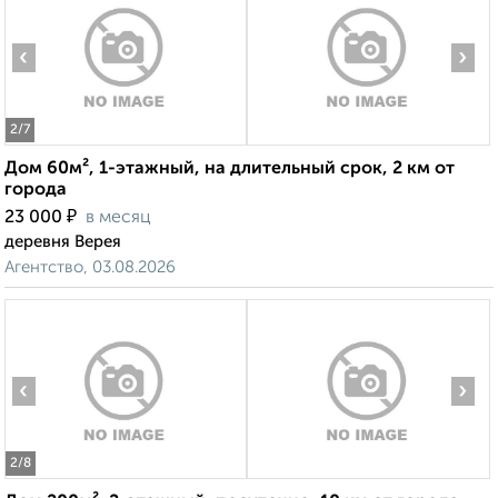
‹
›
2
/7
Дом 60м², 1-этажный, на длительный срок, 2 км от
города
₽
23 000
в месяц
деревня Верея
Агентство, 03.08.2026
‹
›
2
/8