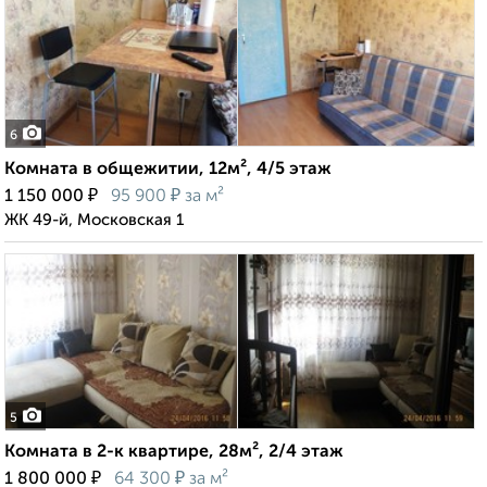
6
Комната в общежитии, 12м², 4/5 этаж
₽
₽
1 150 000
95 900
за м²
ЖК 49-й, Московская 1
5
Комната в 2-к квартире, 28м², 2/4 этаж
₽
₽
1 800 000
64 300
за м²