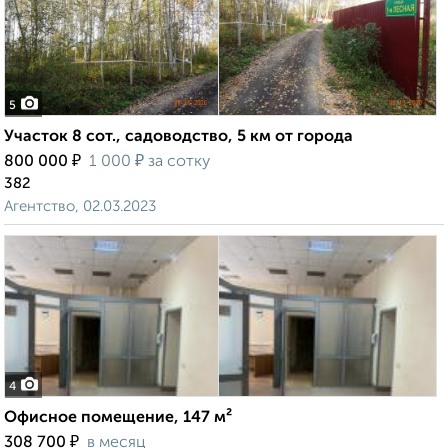
5
Участок 8 сот., садоводство, 5 км от города
₽
₽
800 000
1 000
за сотку
382
Агентство, 02.03.2023
4
Офисное помещение, 147 м²
₽
308 700
в месяц