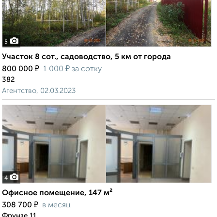
5
Участок 8 сот., садоводство, 5 км от города
₽
₽
800 000
1 000
за сотку
382
Агентство, 02.03.2023
4
Офисное помещение, 147 м²
₽
308 700
в месяц
Фрунзе 11