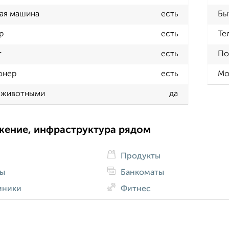
ая машина
есть
Бы
р
есть
Те
т
есть
По
онер
есть
Мо
 животными
да
жение, инфраструктура рядом
Продукты
ды
Банкоматы
иники
Фитнес