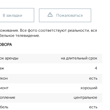
В закладки
Пожаловаться
роживания. Все фото соответствуют реальности, вся
бельное телевидение.
ОВОРА
ок аренды
на длительный срок
аж
4
лкон
есть
монт
хороший
опление
центральное
бель
есть