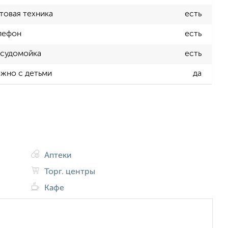
товая техника
есть
лефон
есть
судомойка
есть
жно с детьми
да
Аптеки
Торг. центры
Кафе