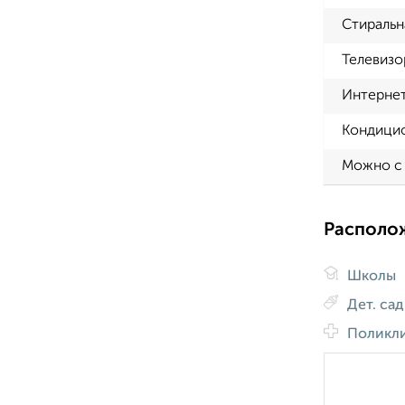
Стиральн
Телевизо
Интерне
Кондици
Можно с
Располо
Школы
Дет. са
Поликл