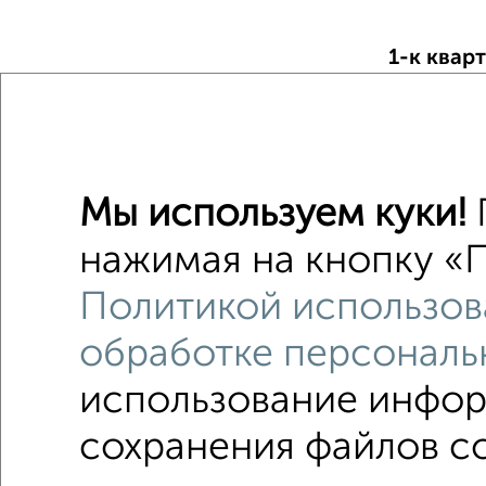
1-к квар
Поиск по с
район С
Со стир
Мы используем куки!
С телеф
нажимая на кнопку «П
с хорош
Политикой использов
с центр
обработке персональ
использование инфор
сохранения файлов co
Однокомнатные
Двухкомнатные
3‑комн