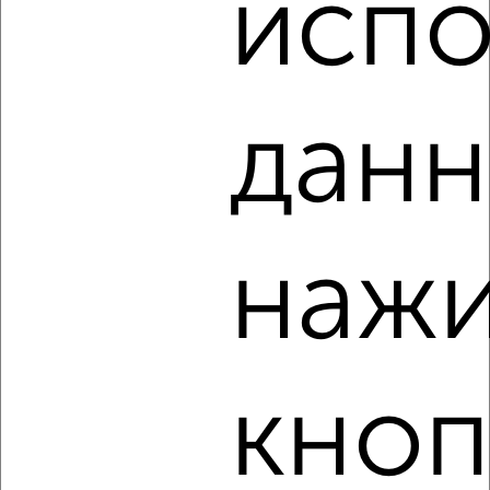
испо
‹
›
данн
2
/4
1-к квартира, на длительный срок, 40м², 3/5 этаж
₽
15 000
в месяц
Ломоносова 10
нажи
Агентство, 05.08.2026
кноп
‹
›
2
/4