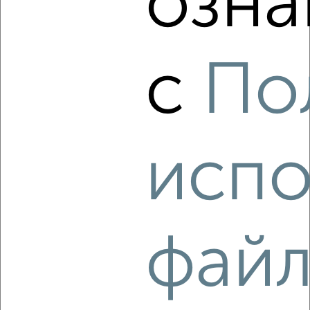
озна
‹
›
с
По
2
/4
1-к квартира, на длительный срок, 35м², 7/9 этаж
₽
19 000
в месяц
район Горельники район, Горельники 9
Собственник, 05.08.2026
испо
‹
›
фай
2
/5
1-к квартира, на длительный срок, 35м², 2/5 этаж
₽
16 000
в месяц