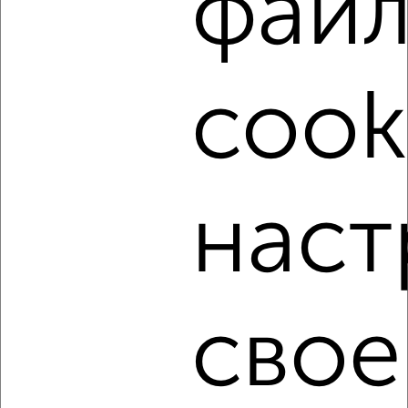
фай
‹
›
cook
2
/6
1-к квартира, на длительный срок, 36м², 4/5 этаж
₽
15 000
в месяц
мкр. 2-й микрорайон, Гагарина 41
Агентство, 05.08.2026
наст
‹
›
свое
2
/4
1-к квартира, на длительный срок, 36м², 4/5 этаж
₽
20 000
в месяц