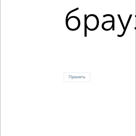
район Отдых район, Фрунзе 12
брау
Агентство, 05.08.2026
1 / 5
2
↑ НАВЕРХ К МЕНЮ
Однокомнатные
Двухкомнатные
3‑комнатные
Квартиры студии
Без посредников
На длительный срок
На сутки
Без мебели
Принять
Контакты
Политика конфиденциальности
Пользовательское соглашение
Жуковский, улица Серова 15
© 2015–2026
Сайт-доска объявлений недвижимости
О проекте
Реклама на портале
Новости
Статьи
Блог
Риэлторы
Агентства
Застройщики
Ипотечный калькулятор
Консультации по недвижимости
Разместить объявление
Скачать приложение
Соцсети (vk.com | t.me | dzen.ru)