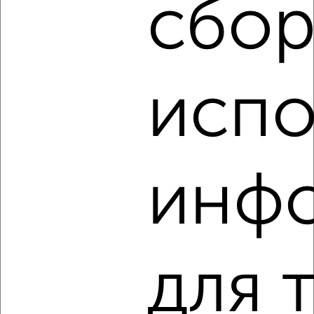
сбор
‹
›
испо
2
/3
1-к квартира, на длительный срок, 38м², 3/9 этаж
₽
21 000
в месяц
мкр. 3-й микрорайон, Гагарина 22
инф
Агентство, 05.08.2026
для 
‹
›
2
/4