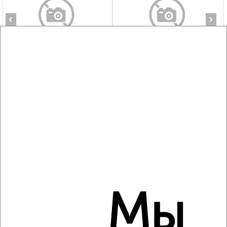
‹
›
2
/7
1-к квартира, на длительный срок, 44м², 5/14 этаж
₽
20 000
в месяц
мкр. 2-й микрорайон, Дугина 6/1
Агентство, 05.08.2026
‹
›
Мы
2
/1
1-к квартира, на длительный срок, 40м², 2/5 этаж