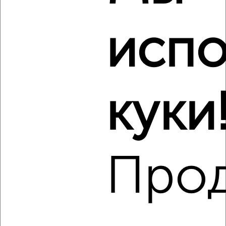
₽
16 000
в месяц
район Отдых район, Серова 16
Агентство, 05.08.2026
испо
Виртуальные 3D-туры по музеям и объектам
культуры
куки
‹
›
Про
2
/4
1-к квартира, на длительный срок, 40м², 3/5 этаж
₽
15 000
в месяц
Мичурина 15
Агентство, 05.08.2026