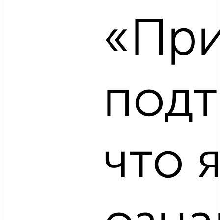
1-к квартира, на длительный срок, 36м², 3/4 этаж
«При
₽
20 000
в месяц
мкр. 3А, Мичурина 10А
Агентство, 05.08.2026
подт
‹
›
2
/4
что 
1-к квартира, на длительный срок, 36м², 4/5 этаж
₽
20 000
в месяц
район Старый Город район, Горького 4
Агентство, 05.08.2026