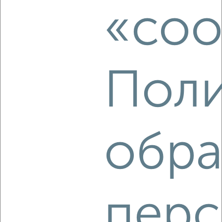
Менделеева 6
«coo
Собственник, 05.08.2026
Поли
‹
›
2
/5
1-к квартира, на длительный срок, 40м², 8/9 этаж
обра
₽
18 000
в месяц
район Горельники район, Амет-хан Султана 3/2
Агентство, 05.08.2026
перс
‹
›