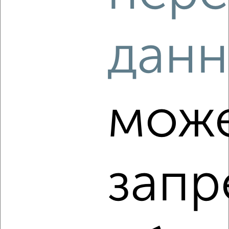
2
/6
данн
1-к квартира, на длительный срок, 44м², 3/17 этаж
₽
20 000
в месяц
Лацкова 1
Агентство, 05.08.2026
мож
‹
›
запр
2
/9
1-к квартира, на длительный срок, 40м², 5/14 этаж
₽
19 000
в месяц
мкр. 6-й микрорайон, Макаревского 15/3
Агентство, 05.08.2026