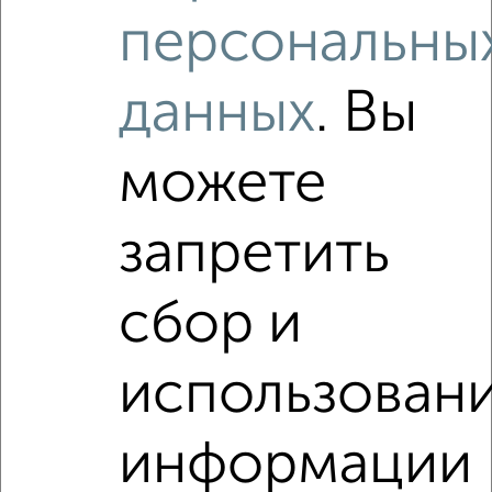
₽
12 000
в месяц
персональны
район Старый Город район, Чкалова 37
Агентство, 07.08.2026
данных
. Вы
Виртуальные 3D-туры по интересным
местам
можете
запретить
‹
›
сбор и
2
/3
использован
1-к квартира, на длительный срок, 40м², 4/14 этаж
₽
15 000
в месяц
район Отдых район, Дзержинского 2к1
информации
Агентство, 06.08.2026