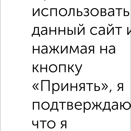
использовать
1-к квартира, на длительный срок, 38м², 3/5 этаж
₽
14 000
в месяц
Жуковского 10
данный сайт 
Агентство, 07.08.2026
нажимая на
‹
›
кнопку
2
/9
«Принять», я
1-к квартира, на длительный срок, 36м², 4/5 этаж
₽
15 000
в месяц
подтверждаю
район Отдых район, Фрунзе 10
Агентство, 07.08.2026
что я