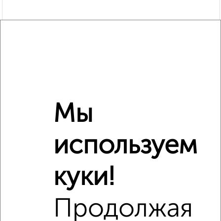
Мы
Рядом, с меньшей ценой
Недалеко от Менделеева 6 с ценой ниже
используем
куки!
‹
›
Продолжая
2
/4