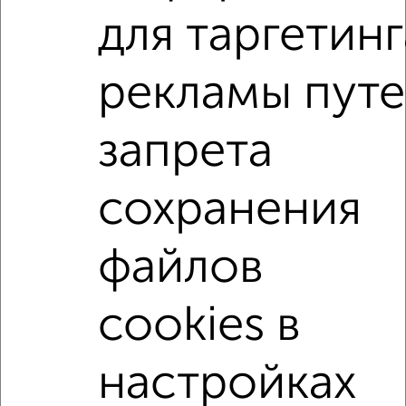
для таргетинг
1-к квартиры
Поиск по схожим параметрам:
рекламы пут
на улице Менделеева
без посредников
запрета
С холодильником
С мебелью
Со стиральной машиной
С бытовой техникой
сохранения
С телевизором
С интернетом
Можно с ребенком
Можно с животными
с хорошим ремонтом
файлов
не первый этаж
не последний этаж
в малоэтажном доме
с балконом
cookies в
с центральным отоплением
Цена до 20 000 в мес.
площадью до 40 м²
настройках