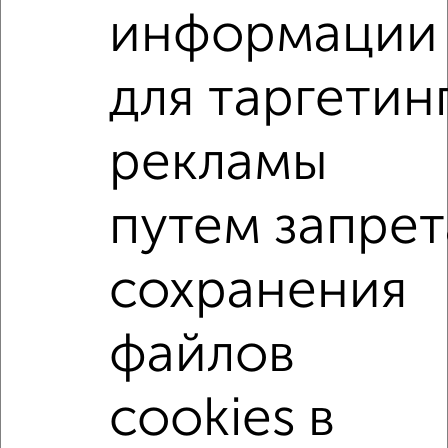
информации
мкр. 3-й микрорайон, Гагарина 32к2
Агентство, 03.08.2026
для таргетин
1-к квартиры
Поиск по схожим параметрам:
рекламы
микрорайон 4-й микрорайон
на улице Молодёжная
путем запрет
С холодильником
С мебелью
Со стиральной машиной
С посудомоечной машиной
сохранения
С бытовой техникой
С телевизором
С телефоном
С интернетом
Можно с ребенком
файлов
Можно с животными
с хорошим ремонтом
не первый этаж
не последний этаж
с балконом
cookies в
c большой кухней
с центральным отоплением