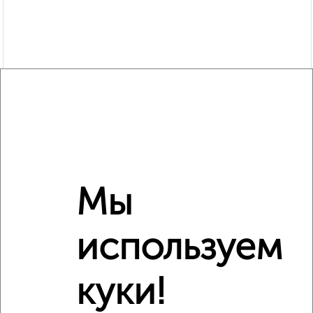
Мы
Рядом, с меньшей ценой
Недалеко от Молодёжная 34к2 с ценой ниже
используем
куки!
‹
›