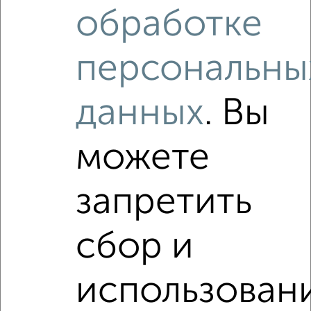
2
/5
обработке
1-к квартира, на длительный срок, 45м², 2/5 этаж
₽
18 500
в месяц
персональны
мкр. 3-й микрорайон, Гагарина 32к2
Агентство, 04.08.2026
данных
. Вы
Виртуальные 3D-туры по интересным
местам
можете
запретить
‹
›
сбор и
2
/4
использован
1-к квартира, на длительный срок, 40м², 3/5 этаж
₽
15 000
в месяц