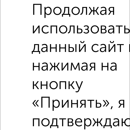
Продолжая
2
/4
использоват
1-к квартира, на длительный срок, 40м², 3/5 этаж
₽
15 000
в месяц
Мичурина 15
данный сайт 
Агентство, 05.08.2026
нажимая на
‹
›
кнопку
«Принять», я
2
/7
1-к квартира, на длительный срок, 40м², 10/14 этаж
₽
16 000
в месяц
подтверждаю
мкр. 2-й микрорайон, Дугина 6/1
Агентство, 04.08.2026