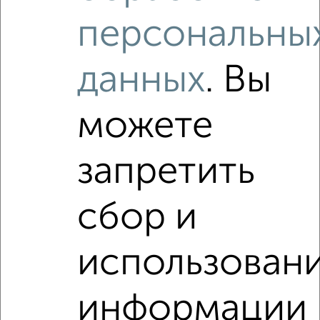
₽
14 000
в месяц
персональны
район Старый Город район, Маяковского 20
Агентство, 05.08.2026
данных
. Вы
Виртуальные 3D-туры по интересным
местам
можете
запретить
‹
›
сбор и
2
/9
использован
1-к квартира, на длительный срок, 36м², 4/5 этаж
₽
15 000
в месяц
информации
район Отдых район, Фрунзе 10
Агентство, 05.08.2026