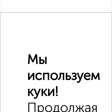
Мы
Рядом, с меньшей ценой
Недалеко от Дзержинского 6к1 с ценой ниже
используем
куки!
‹
›
Продолжая