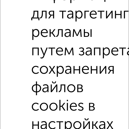
для таргетинг
1-к квартиры
Поиск по схожим параметрам:
рекламы
район Отдых район
на улице Дзержинского
путем запрет
без посредников
С холодильником
С мебелью
Со стиральной машиной
С бытовой техникой
сохранения
С телевизором
С телефоном
С интернетом
Можно с ребенком
Можно с животными
файлов
с хорошим ремонтом
не первый этаж
не последний этаж
с балконом
cookies в
с центральным отоплением
Цена до 20 000 в мес.
площадью до 40 м²
настройках