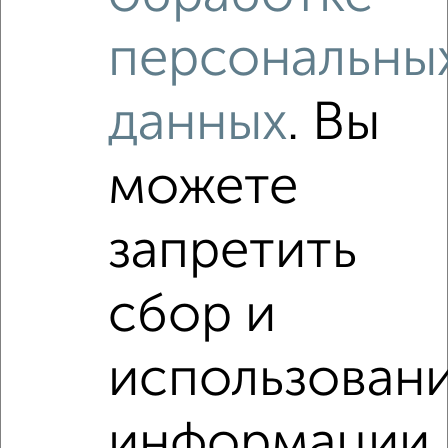
1-к квартира, на длительный срок, 36м², 4/5 этаж
₽
12 000
в месяц
персональны
район Старый Город район, Чкалова 37
Агентство, 07.08.2026
данных
. Вы
Виртуальные 3D-туры по интересным
местам
можете
запретить
‹
›
сбор и
2
/3
использован
1-к квартира, на длительный срок, 36м², 4/5 этаж
₽
12 000
в месяц
информации
район Отдых район, Фрунзе 12