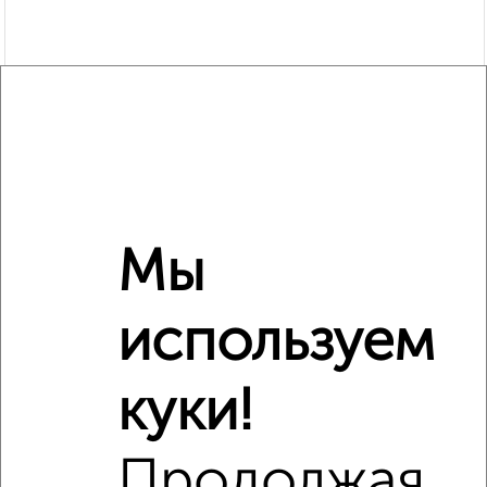
Мы
Рядом, с меньшей ценой
Недалеко от Строительная 14к2 с ценой ниже
используем
куки!
‹
›
Продолжая