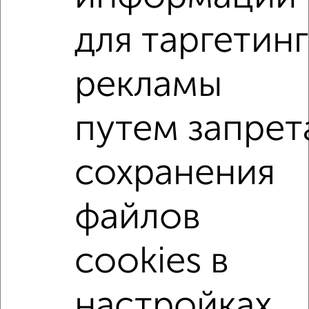
Агентство, 06.08.2026
для таргетинг
1-к квартиры
Поиск по схожим параметрам:
рекламы
район Отдых район
жилой комплекс Зодчий
путем запрет
на улице Строительная
С холодильником
С мебелью
Со стиральной машиной
сохранения
С бытовой техникой
С телевизором
С интернетом
Можно с ребенком
файлов
Можно с животными
с хорошим ремонтом
не первый этаж
не последний этаж
с балконом
cookies в
с центральным отоплением
Цена до 15 000 в мес.
площадью до 40 м²
настройках