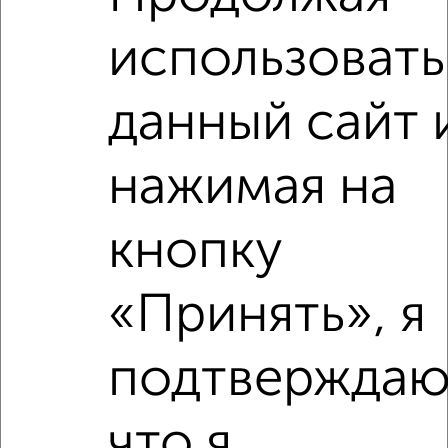
2
/4
использовать
1-к квартира, на длительный срок, 35м², 3/6 этаж
₽
12 000
в месяц
район Горельники район, Серова 8
данный сайт 
Собственник, 08.08.2026
нажимая на
‹
›
кнопку
2
/4
«Принять», я
1-к квартира, на длительный срок, 32м², 2/5 этаж
₽
13 000
в месяц
подтверждаю
район Старый Город район, Маяковского 24
Собственник, 08.08.2026
что я