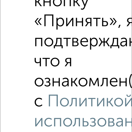
кнопку
«Принять», 
‹
›
подтвержда
2
/5
1-к квартира, на длительный срок, 35м², 2/5 этаж
₽
что я
17 000
в месяц
район Старый Город район, Горького 6
Собственник, 08.08.2026
ознакомлен(
с
Политико
‹
›
использова
2
/3
1-к квартира, на длительный срок, 40м², 4/14 этаж