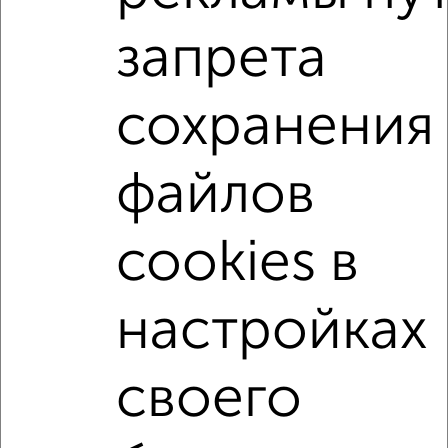
район Горельники район
жилой комплекс Парк Сити
запрета
на улице Амет-хан Султана
С холодильником
С мебелью
Со стиральной машиной
сохранения
С посудомоечной машиной
С бытовой техникой
С телевизором
С телефоном
С интернетом
файлов
С кондиционером
Можно с ребенком
Можно с животными
с хорошим ремонтом
cookies в
не первый этаж
не последний этаж
с балконом
с центральным отоплением
Цена до 20 000 в мес.
настройках
площадью до 50 м²
своего
↑ НАВЕРХ К МЕНЮ
Однокомнатные
Двухкомнатные
3‑комнатные
Квартиры студии