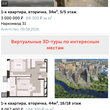
2
/2
1-к квартира, вторичка, 34м², 5/5 этаж
₽
₽
3 000 000
88 300
за м²
Наркомвод 31
Агентство, 09.08.2026
Виртуальные 3D-туры по интересным
местам
‹
›
2
/2
1-к квартира, вторичка, 44м², 16/18 этаж
₽
₽
8 067 400
184 700
за м²