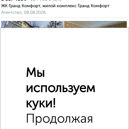
ЖК Гранд Комфорт, жилой комплекс Гранд Комфорт
Агентство, 08.08.2026
‹
›
2
/2
Мы
1-к квартира, вторичка, 30м², 5/5 этаж
₽
₽
4 700 000
156 700
за м²
используем
Гагарина 17/1
Агентство, 05.08.2026
куки!
Продолжая
‹
›