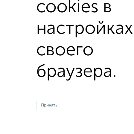
cookies в
с центральным отоплением
Вторичное жилье
в панельном доме
с раздельным санузлом
настройках
площадью до 50 м²
Рядом с лесом
своего
↑ НАВЕРХ К МЕНЮ
Однокомнатные
Двухкомнатные
Трехкомнатные
4‑комнатные
браузера.
Квартиры студии
От застройщика
Без посредников
Вторичное жилье
В новостройке
В строящемся доме
В новом доме
Контакты
Политика конфиденциальности
Пользовательское соглашение
Жуковский, улица Серова 15
© 2015–2026
Сайт-доска объявлений недвижимости
О проекте
Принять
Реклама на портале
Новости
Статьи
Блог
Риэлторы
Агентства
Застройщики
Ипотечный калькулятор
Консультации по недвижимости
Разместить объявление
Скачать приложение
Соцсети (vk.com | t.me | dzen.ru)