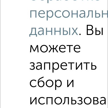
5 250 000
115 400
за м²
ЖК 34-й, Комсомольская 5
персональ
Агентство, 08.08.2026
данных
. Вы
‹
›
можете
2
/2
запретить
2-к квартира, вторичка, 43м², 3/5 этаж
₽
₽
6 250 000
144 400
за м²
Центральный район, ЖК 25А, Фрунзе 22
сбор и
Агентство, 07.08.2026
Виртуальные 3D-туры по интересным
использова
местам