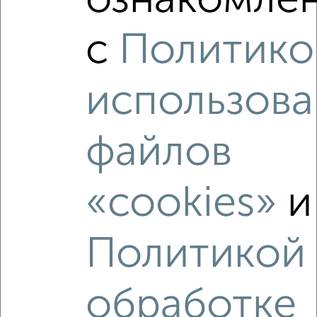
ознакомлен
‹
›
с
Политико
2
/10
использова
2-к квартира, вторичка, 42м², 2/5 этаж
₽
₽
5 600 000
134 700
за м²
ЖК 8-й, Чкалова 12
файлов
Агентство, 09.08.2026
«cookies»
и
‹
›
Политикой
2
/7
обработке
2-к квартира, вторичка, 46м², 2/5 этаж
₽
₽