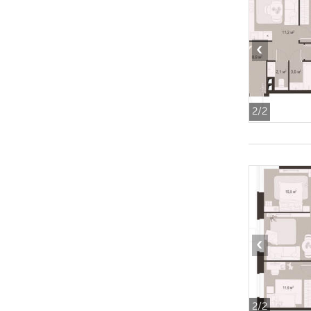
‹
2
/2
‹
2
/2