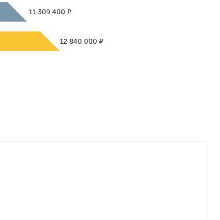
₽
11 309 400
₽
12 840 000