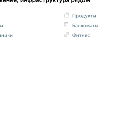
жение, инфраструктура рядом
Продукты
ды
Банкоматы
иники
Фитнес