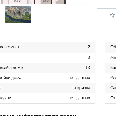
во комнат
2
Об
8
Ма
ажей в доме
18
Ба
ройки дома
нет данных
Ре
я
вторичка
Са
кухни
нет данных
От