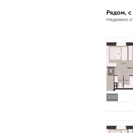
Рядом, с
Недалеко о
‹
2
/10