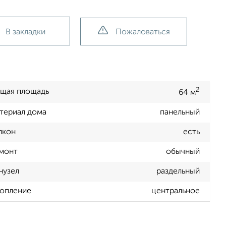
В закладки
Пожаловаться
2
щая площадь
64 м
териал дома
панельный
лкон
есть
монт
обычный
нузел
раздельный
опление
центральное