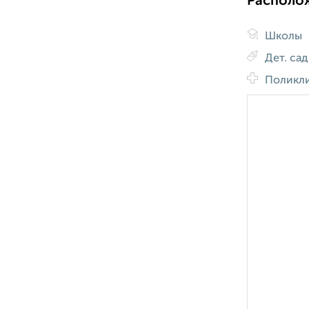
Располо
Школы
Дет. са
Поликл