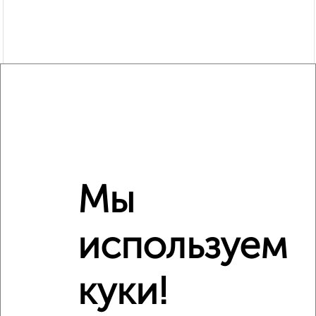
Мы
используем
Рядом, с меньшей ценой
Недалеко от Молодёжная 22 с ценой ниже
куки!