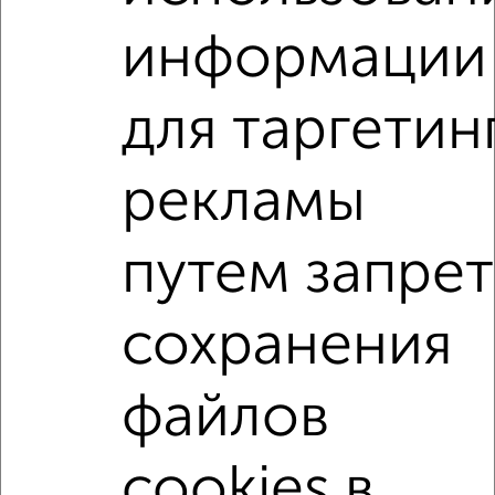
2
/10
информации
1-к квартира, на длительный срок, 42м², 4/10 этаж
₽
19 000
в месяц
Левченко 1
для таргетин
Агентство, 09.08.2026
рекламы
1-к квартиры
Поиск по схожим параметрам:
путем запрет
микрорайон 2-й микрорайон
на улице Молодёжная
С холодильником
С мебелью
сохранения
Со стиральной машиной
С бытовой техникой
С телевизором
С интернетом
Можно с ребенком
файлов
Можно с животными
с хорошим ремонтом
не первый этаж
не последний этаж
с балконом
cookies в