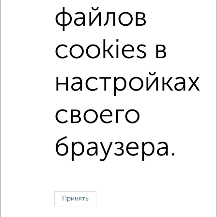
файлов
Можно с животными
с хорошим ремонтом
не первый этаж
не последний этаж
cookies в
в малоэтажном доме
с балконом
с центральным отоплением
Цена до 20 000 в мес.
настройках
площадью до 40 м²
своего
↑ НАВЕРХ К МЕНЮ
Однокомнатные
Двухкомнатные
3‑комнатные
Квартиры студии
браузера.
Без посредников
На длительный срок
На сутки
Без мебели
Контакты
Политика конфиденциальности
Пользовательское соглашение
Жуковский, улица Серова 15
© 2015–2026
Сайт-доска объявлений недвижимости
О проекте
Принять
Реклама на портале
Новости
Статьи
Блог
Риэлторы
Агентства
Застройщики
Ипотечный калькулятор