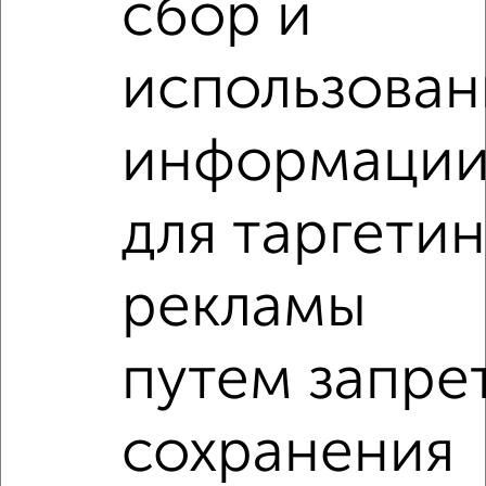
сбор и
‹
›
использован
2
/5
1-к квартира, на длительный срок, 38м², 2/5 этаж
информаци
₽
18 500
в месяц
район Старый Город район, Фрунзе 11
Агентство, 07.08.2026
для таргетин
1-к квартиры
рекламы
Поиск по схожим параметрам:
район Отдых район
на улице Фрунзе
путем запре
С холодильником
С мебелью
Со стиральной машиной
С бытовой техникой
сохранения
С телевизором
С интернетом
Можно с ребенком