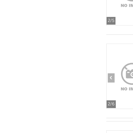
2
/5
‹
2
/6