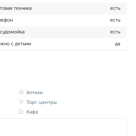
товая техника
есть
лефон
есть
судомойка
есть
жно с детьми
да
Аптеки
Торг. центры
Кафе