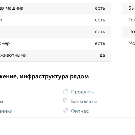
ая машина
есть
Бы
р
есть
Те
т
есть
По
онер
есть
Мо
 животными
да
жение, инфраструктура рядом
Продукты
ды
Банкоматы
иники
Фитнес