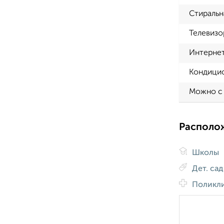
Стиральн
Телевизо
Интерне
Кондици
Можно с
Располо
Школы
Дет. са
Поликл