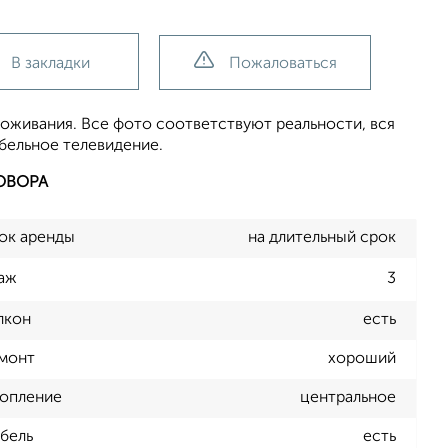
В закладки
Пожаловаться
роживания. Все фото соответствуют реальности, вся
бельное телевидение.
ОВОРА
ок аренды
на длительный срок
аж
3
лкон
есть
монт
хороший
опление
центральное
бель
есть