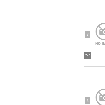
‹
2
/4
‹