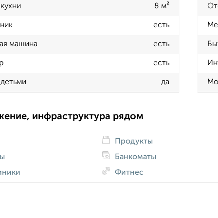
кухни
8 м²
От
ник
есть
Ме
ая машина
есть
Бы
р
есть
Ин
 детьми
да
Мо
жение, инфраструктура рядом
Продукты
ды
Банкоматы
иники
Фитнес