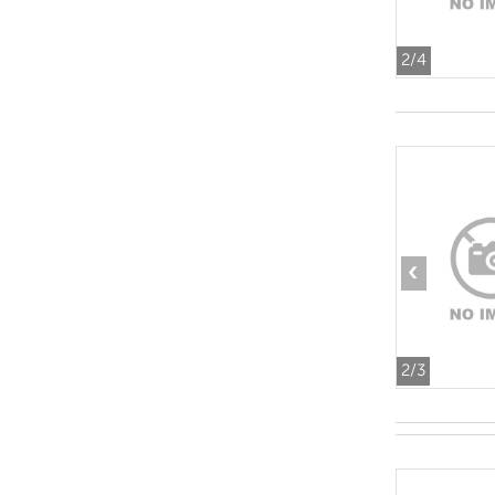
2
/4
‹
2
/3