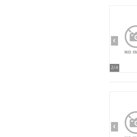
‹
2
/4
‹