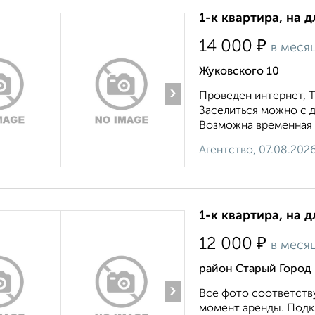
1-к квартира, на д
₽
14 000
в меся
Жуковского 10
›
Проведен интернет, Т
Заселиться можно с д
Возможна временная р
Агентство, 07.08.202
1-к квартира, на д
₽
12 000
в меся
район Старый Город 
›
Все фото соответству
момент аренды. Подкл