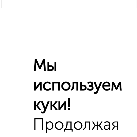
Мы
Рядом, с меньшей ценой
используем
Недалеко от Дзержинского 5 с ценой ниже
куки!
Продолжая
‹
›