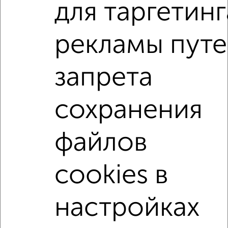
Агентство, 05.08.2026
для таргетинг
1-к квартиры
рекламы пут
Поиск по схожим параметрам:
запрета
район Отдых район
на улице Дзержинского
С холодильником
С мебелью
сохранения
Со стиральной машиной
С бытовой техникой
С телевизором
С интернетом
Можно с ребенком
файлов
Можно с животными
с хорошим ремонтом
не первый этаж
не последний этаж
с балконом
cookies в
c большой кухней
с центральным отоплением
Цена до 20 000 в мес.
площадью до 50 м²
настройках