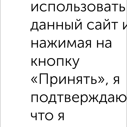
использовать
2
/5
1-к квартира, на длительный срок, 35м², 2/5 этаж
данный сайт 
₽
16 000
в месяц
Менделеева 6
Собственник, 05.08.2026
нажимая на
кнопку
‹
›
«Принять», я
2
/4
подтверждаю
1-к квартира, на длительный срок, 38м², 3/5 этаж
₽
15 000
в месяц
район Отдых район, Чкалова 34
что я
Агентство, 05.08.2026