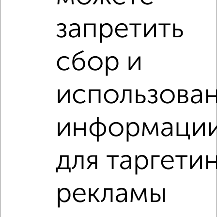
запретить
сбор и
‹
›
использова
2
/9
1-к квартира, на длительный срок, 36м², 4/5 этаж
₽
15 000
в месяц
информаци
район Отдых район, Фрунзе 10
Агентство, 07.08.2026
для таргети
1-к квартиры
Поиск по схожим параметрам:
рекламы
район Старый Город район
на улице Советская