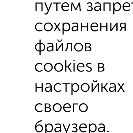
путем запре
С холодильником
С мебелью
Со стиральной машиной
С посудомоечной машиной
сохранения
С бытовой техникой
С телевизором
С телефоном
С интернетом
С кондиционером
файлов
Можно с ребенком
Можно с животными
с хорошим ремонтом
не первый этаж
cookies в
не последний этаж
с балконом
с центральным отоплением
Цена до 20 000 в мес.
настройках
площадью до 50 м²
своего
↑ НАВЕРХ К МЕНЮ
Однокомнатные
Двухкомнатные
3‑комнатные
Квартиры студии
браузера.
Без посредников
На длительный срок
На сутки
Без мебели