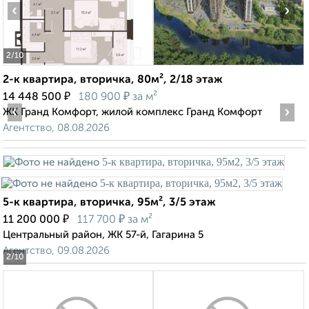
‹
›
2
/10
2-к квартира, вторичка, 80м², 2/18 этаж
₽
₽
14 448 500
180 900
за м²
‹
›
ЖК Гранд Комфорт, жилой комплекс Гранд Комфорт
Агентство, 08.08.2026
5-к квартира, вторичка, 95м², 3/5 этаж
₽
₽
11 200 000
117 700
за м²
Центральный район, ЖК 57-й, Гагарина 5
Агентство, 09.08.2026
2
/10