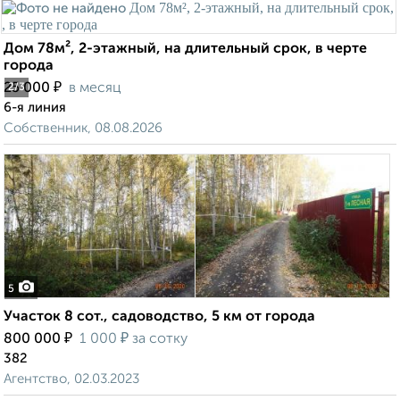
Дом 78м², 2-этажный, на длительный срок, в черте
города
₽
25 000
в месяц
2
/3
6-я линия
Собственник, 08.08.2026
5
Участок 8 сот., садоводство, 5 км от города
₽
₽
800 000
1 000
за сотку
382
Агентство, 02.03.2023