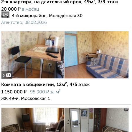
2-к квартира, на длительный срок, 49м², 3/9 этаж
₽
20 000
в месяц
2
/6
мкр. 4-й микрорайон, Молодёжная 30
Агентство, 08.08.2026
6
Комната в общежитии, 12м², 4/5 этаж
₽
₽
1 150 000
95 900
за м²
ЖК 49-й, Московская 1