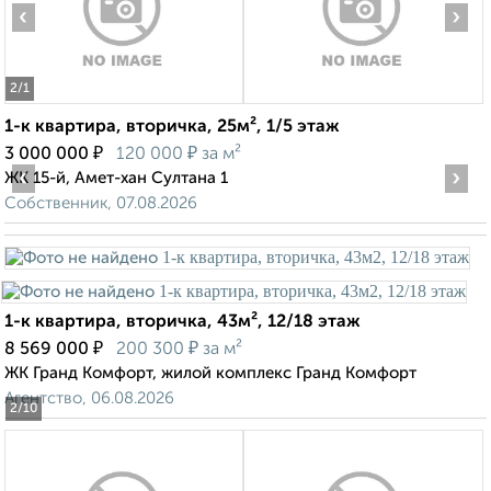
‹
›
2
/1
1-к квартира, вторичка, 25м², 1/5 этаж
₽
₽
3 000 000
120 000
за м²
‹
›
ЖК 15-й, Амет-хан Султана 1
Собственник, 07.08.2026
1-к квартира, вторичка, 43м², 12/18 этаж
₽
₽
8 569 000
200 300
за м²
ЖК Гранд Комфорт, жилой комплекс Гранд Комфорт
Агентство, 06.08.2026
2
/10