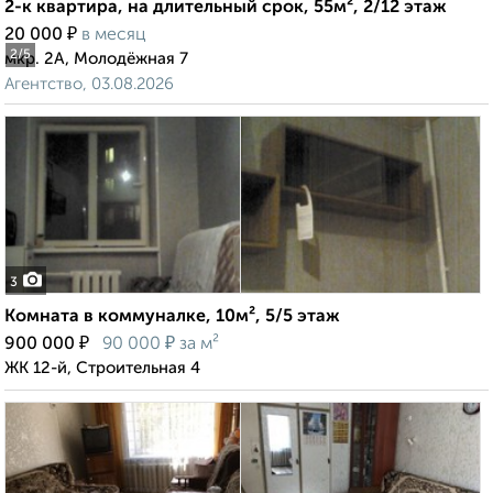
2-к квартира, на длительный срок, 55м², 2/12 этаж
₽
20 000
в месяц
2
/5
мкр. 2А, Молодёжная 7
Агентство, 03.08.2026
3
Комната в коммуналке, 10м², 5/5 этаж
₽
₽
900 000
90 000
за м²
ЖК 12-й, Строительная 4