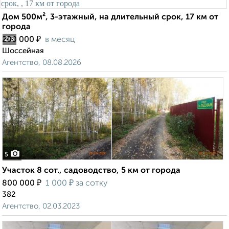
Дом 500м², 3-этажный, на длительный срок, 17 км от
города
₽
200 000
в месяц
2
/3
Шоссейная
Агентство, 08.08.2026
5
Участок 8 сот., садоводство, 5 км от города
₽
₽
800 000
1 000
за сотку
382
Агентство, 02.03.2023