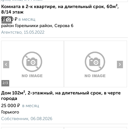
Комната в 2-к квартире, на длительный срок, 60м²,
8/14 этаж
₽
9 500
в месяц
3
район Горельники район, Серова 6
Агентство, 15.05.2022
‹
›
2
/3
Дом 102м², 2-этажный, на длительный срок, в черте
города
₽
25 000
в месяц
Горького
Собственник, 06.08.2026