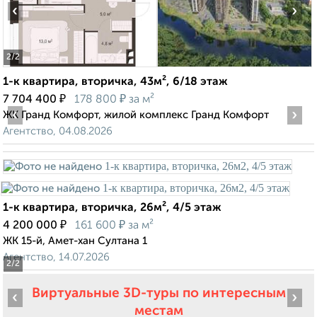
‹
›
2
/2
1-к квартира, вторичка, 43м², 6/18 этаж
₽
₽
7 704 400
178 800
за м²
‹
›
ЖК Гранд Комфорт, жилой комплекс Гранд Комфорт
Агентство, 04.08.2026
1-к квартира, вторичка, 26м², 4/5 этаж
₽
₽
4 200 000
161 600
за м²
ЖК 15-й, Амет-хан Султана 1
Агентство, 14.07.2026
2
/2
Виртуальные 3D-туры по интересным
‹
›
местам