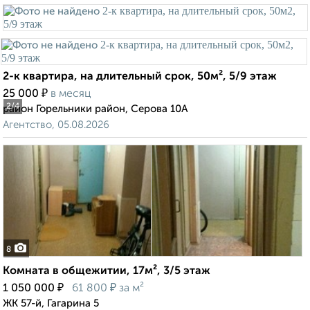
2-к квартира, на длительный срок, 50м², 5/9 этаж
₽
25 000
в месяц
2
/4
район Горельники район, Серова 10А
Агентство, 05.08.2026
8
Комната в общежитии, 17м², 3/5 этаж
₽
₽
1 050 000
61 800
за м²
ЖК 57-й, Гагарина 5