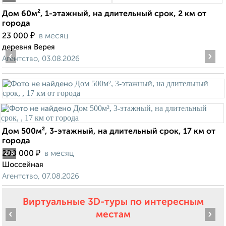
Дом 60м², 1-этажный, на длительный срок, 2 км от
города
₽
23 000
в месяц
деревня Верея
‹
›
Агентство, 03.08.2026
Дом 500м², 3-этажный, на длительный срок, 17 км от
города
₽
200 000
в месяц
2
/3
Шоссейная
Агентство, 07.08.2026
Виртуальные 3D-туры по интересным
‹
›
местам