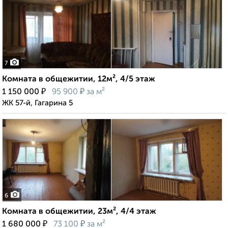
7
Комната в общежитии, 12м², 4/5 этаж
₽
₽
1 150 000
95 900
за м²
ЖК 57-й, Гагарина 5
6
Комната в общежитии, 23м², 4/4 этаж
₽
₽
1 680 000
73 100
за м²