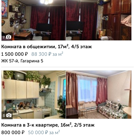
7
Комната в общежитии, 17м², 4/5 этаж
₽
₽
1 500 000
88 300
за м²
ЖК 57-й, Гагарина 5
3
Комната в 3-к квартире, 16м², 2/5 этаж
₽
₽
800 000
50 000
за м²